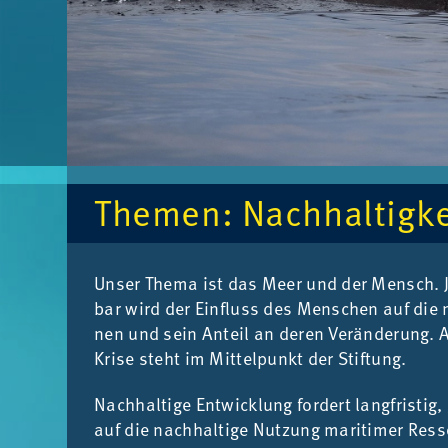
The­men: Nach­hal­tig­k
Un­ser The­ma ist das Meer und der Mensch. Je ti
bar wird der Ein­fluss des Men­schen auf die n
nen und sein An­teil an de­ren Ver­än­de­rung. An
Kri­se steht im Mit­tel­punkt der Stif­tung.
Nach­hal­ti­ge Ent­wick­lung for­dert lang­fris­tig
auf die nach­hal­ti­ge Nut­zung ma­ri­ti­mer Res­s