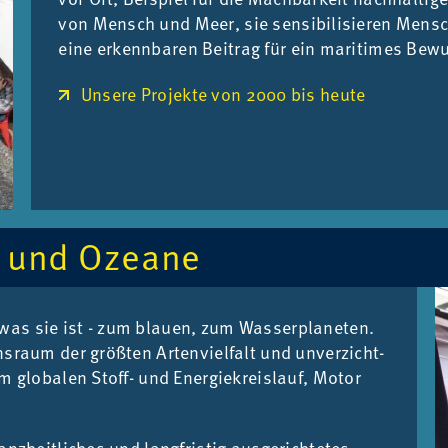
von Mensch und Meer, sie sen­si­bi­li­sie­ren Men­sc
eine er­kenn­ba­ren Bei­trag für ei­n ma­ri­ti­mes Be­w
Unsere Projekte von 2000 bis heute
re und Ozea­ne
s sie ist - zum blau­en, zum Was­ser­pla­ne­ten.
s­raum der größ­ten Ar­ten­viel­falt und un­ver­zicht­
m glo­ba­len Stoff- und En­er­gie­kreis­lauf, Mo­tor
z­heit­li­ches und lang­fris­tig aus­ge­rich­te­tes