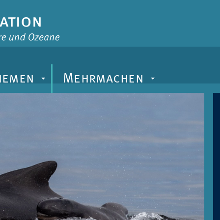
hemen
Mehrmachen
+
+