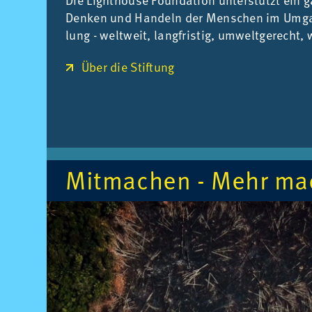
Den­ken und Han­deln der Men­schen im Um­gan
lung - welt­weit, lang­fris­tig, um­welt­ge­recht, w
Über die Stiftung
Mit­ma­chen - Mehr ma