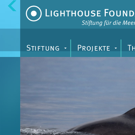
Zum
Inhalt
Stiftung
Projekte
T
+
+