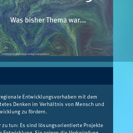
re­gio­na­le Ent­wick­lungs­vor­ha­ben mit dem
ich­te­tes Den­ken im Ver­hält­nis von Mensch und
­wick­lung zu för­dern.
u tun: Es sind lö­sungs­ori­en­tier­te Pro­jek­te
er Ent­wick­lung. Sie zei­gen die Ver­knüp­fung