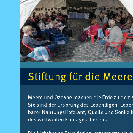
Stif­tung für die Mee­
Mee­re und Ozea­ne ma­chen die Erde zu dem wa
Sie sind der Ur­sprung des Le­ben­di­gen, Le­ben
ba­rer Nah­rungs­lie­fe­rant, Quel­le und Sen­ke i
des welt­wei­ten Kli­ma­ge­sche­hens.
Die Lighthouse Foun­da­ti­on un­ter­stützt ein gan