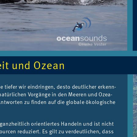
eit und Oze­an
e­fer wir ein­drin­gen, des­to deut­li­cher er­kenn­
a­tür­li­chen Vor­gän­ge in den Mee­ren und Ozea­
t­wor­ten zu fin­den auf die glo­ba­le öko­lo­gi­sche
, ganz­heit­lich ori­en­tier­tes Han­deln und ist nicht
our­cen re­du­ziert. Es gilt zu ver­deut­li­chen, dass