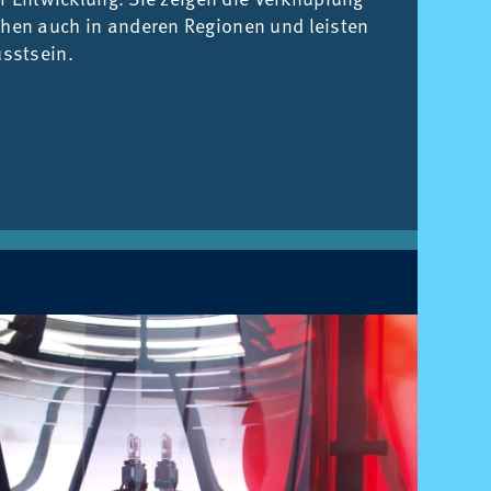
hen auch in an­de­ren Re­gio­nen und leis­ten
usst­sein.