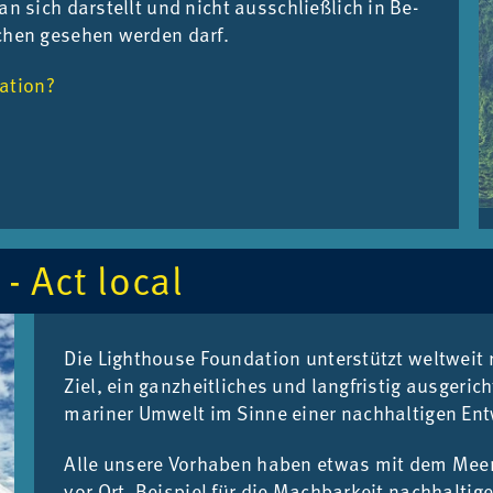
 an sich dar­stellt und nicht aus­schließ­lich in Be­
schen ge­se­hen wer­den darf.
tation?
 - Act lo­cal
Die Lighthouse Foun­da­ti­on un­ter­stützt welt­weit 
Ziel, ein ganz­heit­li­ches und lang­fris­tig aus­ge­r
ma­ri­ner Um­welt im Sin­ne ei­ner nach­hal­ti­gen Ent
Alle un­se­re Vor­ha­ben ha­ben et­was mit dem Meer z
vor Ort, Bei­spiel für die Mach­bar­keit nach­hal­ti­g