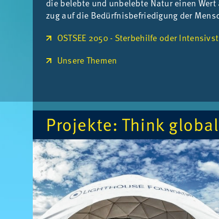
die be­leb­te und un­be­leb­te Na­tur ei­nen Wert
zug auf die Be­dürf­nis­be­frie­di­gung der Men­
OSTSEE 2050 - Sterbehilfe oder Intensivs
Unsere Themen
Pro­jek­te: Think glo­bal