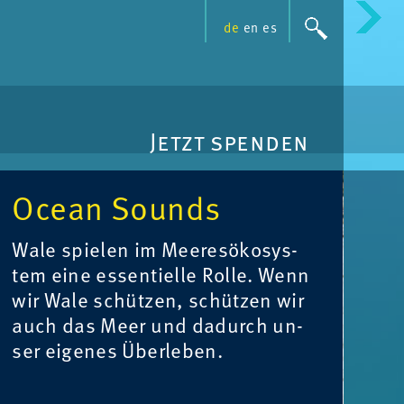
de
en
es
Jetzt spenden
Oce­an Sounds
Wale spie­len im Mee­re­söko­sys­
tem eine es­sen­ti­el­le Rol­le. Wenn
wir Wale schützen, schützen wir
auch das Meer und da­durch un­
ser ei­ge­nes Über­le­ben.