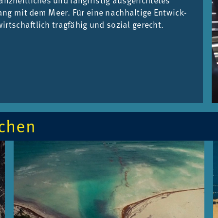
g mit dem Meer. Für eine nach­hal­ti­ge Ent­wick­
irt­schaft­lich trag­fä­hig und so­zi­al ge­recht.
­chen