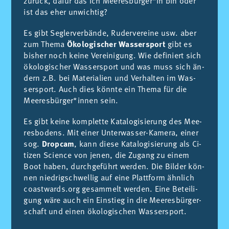
zu­rück, da­für das ich Mee­res­bür­ger*in bin oder
ist das eher un­wich­tig?
Es gibt Seg­ler­ver­bän­de, Ru­der­ver­ei­ne usw. aber
zum The­ma
Ökologischer Wassersport
gibt es
bis­her noch kei­ne Ver­ei­ni­gung. Wie de­fi­niert sich
öko­lo­gi­scher Was­ser­sport und was muss sich än­
dern z.B. bei Ma­te­ria­li­en und Ver­hal­ten im Was­
ser­sport. Auch dies könn­te ein The­ma für die
Mee­res­bür­ger*in­nen sein.
Es gibt kei­ne kom­plet­te Ka­ta­lo­gi­sie­rung des Mee­
res­bo­dens. Mit ei­ner Un­ter­was­ser-Ka­me­ra, ei­ner
sog.
Dropcam
, kann die­se Ka­ta­lo­gi­sie­rung als Ci­
ti­zen Sci­ence von je­nen, die Zu­gang zu ei­nem
Boot ha­ben, durch­ge­führt wer­den. Die Bil­der kön­
nen nied­rig­schwel­lig auf eine Platt­form ähn­lich
co­ast­wards.org ge­sam­melt wer­den. Eine Be­tei­li­
gung wäre auch ein Ein­stieg in die Mee­res­bür­ger­
schaft und ei­nen öko­lo­gi­schen Was­ser­sport.