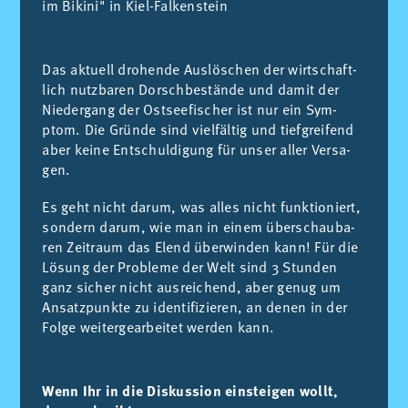
im Bi­ki­ni" in Kiel-Fal­ken­stein
Das ak­tu­ell dro­hen­de Aus­lö­schen der wirt­schaft­
lich nutz­ba­ren Dorsch­be­stän­de und da­mit der
Nie­der­gang der Ost­see­fi­scher ist nur ein Sym­
ptom. Die Grün­de sind viel­fäl­tig und tief­grei­fend
aber kei­ne Ent­schul­di­gung für un­ser al­ler Ver­sa­
gen.
Es geht nicht dar­um, was al­les nicht funk­tio­niert,
son­dern dar­um, wie man in ei­nem über­schau­ba­
ren Zeit­raum das Elend über­win­den kann! Für die
Lö­sung der Pro­ble­me der Welt sind 3 Stun­den
ganz si­cher nicht aus­rei­chend, aber ge­nug um
An­satz­punk­te zu iden­ti­fi­zie­ren, an de­nen in der
Fol­ge wei­ter­ge­ar­bei­tet wer­den kann.
Wenn Ihr in die Diskussion einsteigen wollt,