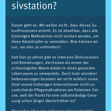
siv­sta­ti­on?
Dar­um geht es: Wir wol­len nicht, dass die­ses Zu­
kunfts­sze­na­rio ein­tritt. Es ist ab­seh­bar, dass alle
bis­he­ri­gen Maß­nah­men nicht rei­chen wer­den, um
die­se Ka­ta­stro­phe zu ver­mei­den. Was kön­nen wir
tun, um dies zu ver­hin­dern?
Seit fast 50 Jah­ren gibt es in­ten­si­ve Dis­kus­sio­nen
und Be­mü­hun­gen, die Ost­see als ei­nem der
schmut­zigs­ten Mee­re wie­der in ei­nen ge­sun­den
Le­bens­raum zu ver­wan­deln. Doch trotz ein­zel­ner
Ver­bes­se­run­gen kom­men wir nicht wirk­lich vor­an.
Sind un­se­re bis­he­ri­gen In­ter­ven­tio­nen nicht un­
zu­rei­chen­de Pfle­ge­maß­nah­men am Pa­ti­en­ten Ost­
see, weil der Punkt für eine selbst­stän­di­ge Ge­ne­
sung schon längst über­schrit­ten ist?
Wir wol­len über eine wirk­sa­me In­ten­siv­me­di­zin