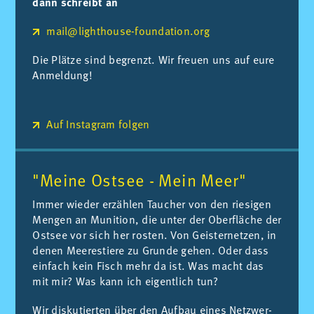
dann schreibt an
mail@lighthouse-foundation.org
Die Plät­ze sind be­grenzt. Wir freu­en uns auf eure
An­mel­dung!
Auf Instagram folgen
"Meine Ostsee - Mein Meer"
Im­mer wie­der er­zäh­len Tau­cher von den rie­si­gen
Men­gen an Mu­ni­ti­on, die un­ter der Ober­flä­che der
Ost­see vor sich her ros­ten. Von Geis­ter­net­zen, in
de­nen Mee­res­tie­re zu Grun­de ge­hen. Oder dass
ein­fach kein Fisch mehr da ist. Was macht das
mit mir? Was kann ich ei­gent­lich tun?
Wir dis­ku­tier­ten über den Auf­bau ei­nes Netz­wer­