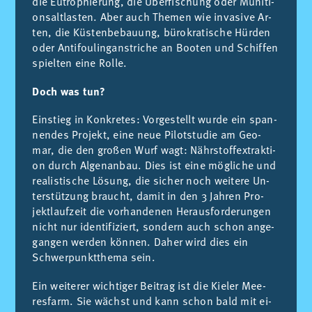
die Eu­tro­phie­rung, die Über­fi­schung oder Mu­ni­ti­
ons­alt­las­ten. Aber auch The­men wie in­va­si­ve Ar­
ten, die Küs­ten­be­bau­ung, bü­ro­kra­ti­sche Hür­den
oder An­ti­fou­lin­gan­stri­che an Boo­ten und Schif­fen
spiel­ten eine Rol­le.
Doch was tun?
Ein­stieg in Kon­kre­tes: Vor­ge­stellt wur­de ein span­
nen­des Pro­jekt, eine neue Pi­lot­stu­die am Geo­
mar, die den gro­ßen Wurf wagt: Nähr­stoffex­trak­ti­
on durch Al­genan­bau. Dies ist eine mög­li­che und
rea­lis­ti­sche Lö­sung, die si­cher noch wei­te­re Un­
ter­stüt­zung braucht, da­mit in den 3 Jah­ren Pro­
jekt­lauf­zeit die vor­han­de­nen Her­aus­for­de­run­gen
nicht nur iden­ti­fi­ziert, son­dern auch schon an­ge­
gan­gen wer­den kön­nen. Da­her wird dies ein
Schwer­punkt­the­ma sein.
Ein wei­te­rer wich­ti­ger Bei­trag ist die Kie­ler Mee­
res­farm. Sie wächst und kann schon bald mit ei­