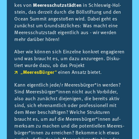
kes von
Meeresschutzstädten
in Schles­wig-Hol­
stein, das der­zeit durch die Böll­stif­tung und den
Oce­an Sum­mit an­ge­sto­ßen wird. Da­bei geht es
zu­nächst um Grund­sätz­li­ches: Was macht eine
Mee­res­schutz­stadt ei­gent­lich aus - wir wer­den
mehr dar­über hö­ren!
Aber wie kön­nen sich Ein­zel­ne kon­kret en­ga­gie­ren
und was braucht es, um dazu an­zu­re­gen. Dis­ku­
tiert wur­de dazu, ob das Pro­jekt
„
MeeresBürger
“
ei­nen An­satz bie­tet.
Kann ei­gent­lich jede/​r Mee­res­bür­ger*in wer­den?
Sind Mee­res­bür­ger*in­nen nicht auch Vor­bil­der,
also auch zu­nächst die­je­ni­gen, die be­reits ak­tiv
sind, sich eh­ren­amt­lich oder pro­fes­sio­nell mit
dem Meer be­schäf­ti­gen? Wel­che Struk­tu­ren
braucht es, um auf die Mee­res­bür­ger*in­nen auf­
merk­sam zu ma­chen und die po­ten­ti­el­len Mee­res­
bür­ger*in­nen zu er­rei­chen? Be­kom­me ich et­was