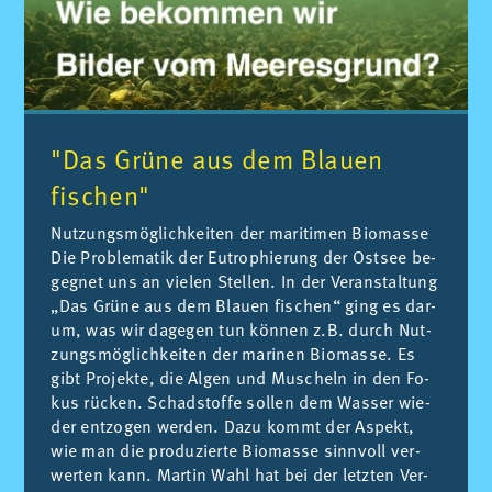
"Das Grüne aus dem Blauen
fischen"
Nut­zungs­mög­lich­kei­ten der ma­ri­ti­men Bio­mas­se
Die Pro­ble­ma­tik der Eu­tro­phie­rung der Ost­see be­
geg­net uns an vie­len Stel­len. In der Ver­an­stal­tung
„Das Grü­ne aus dem Blau­en fi­schen“ ging es dar­
um, was wir da­ge­gen tun kön­nen z.B. durch Nut­
zungs­mög­lich­kei­ten der ma­ri­nen Bio­mas­se. Es
gibt Pro­jek­te, die Al­gen und Mu­scheln in den Fo­
kus rü­cken. Schad­stof­fe sol­len dem Was­ser wie­
der ent­zo­gen wer­den. Dazu kommt der As­pekt,
wie man die pro­du­zier­te Bio­mas­se sinn­voll ver­
wer­ten kann. Mar­tin Wahl hat bei der letz­ten Ver­