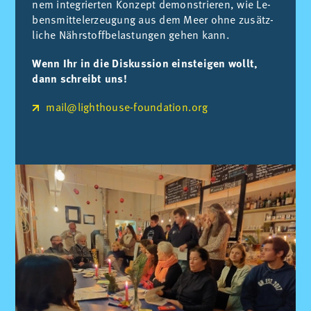
nem in­te­grier­ten Kon­zept de­mons­trie­ren, wie Le­
bens­mit­te­l­er­zeu­gung aus dem Meer ohne zu­sätz­
li­che Nähr­stoff­be­las­tun­gen ge­hen kann.
Wenn Ihr in die Diskussion einsteigen wollt,
dann schreibt uns!
mail@lighthouse-foundation.org