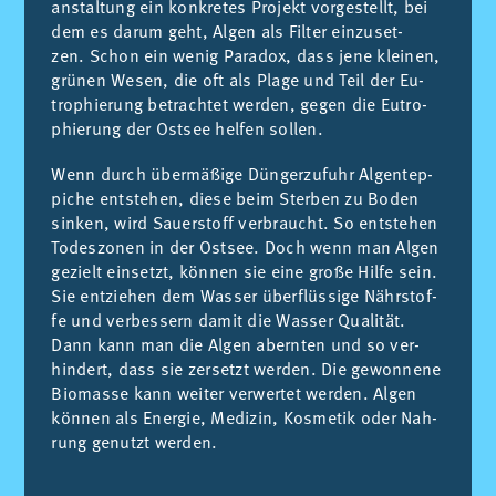
an­stal­tung ein kon­kre­tes Pro­jekt vor­ge­stellt, bei
dem es dar­um geht, Al­gen als Fil­ter ein­zu­set­
zen. Schon ein we­nig Pa­ra­dox, dass jene klei­nen,
grü­nen We­sen, die oft als Pla­ge und Teil der Eu­
tro­phie­rung be­trach­tet wer­den, ge­gen die Eu­tro­
phie­rung der Ost­see hel­fen sol­len.
Wenn durch über­mä­ßi­ge Dün­ger­zu­fuhr Al­gen­tep­
pi­che ent­ste­hen, die­se beim Ster­ben zu Bo­den
sin­ken, wird Sau­er­stoff ver­braucht. So ent­ste­hen
To­des­zo­nen in der Ost­see. Doch wenn man Al­gen
ge­zielt ein­setzt, kön­nen sie eine gro­ße Hil­fe sein.
Sie ent­zie­hen dem Was­ser über­flüs­si­ge Nähr­stof­
fe und ver­bes­sern da­mit die Was­ser Qua­li­tät.
Dann kann man die Al­gen ab­ern­ten und so ver­
hin­dert, dass sie zer­setzt wer­den. Die ge­won­ne­ne
Bio­mas­se kann wei­ter ver­wer­tet wer­den. Al­gen
kön­nen als En­er­gie, Me­di­zin, Kos­me­tik oder Nah­
rung ge­nutzt wer­den.