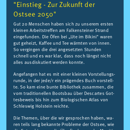
"Einstieg - Zur Zukunft der
Ostsee 2050"
Gut 20 Men­schen ha­ben sich zu un­se­rem ers­ten
klei­nen Ar­beits­tref­fen am Fal­ken­stei­ner Strand
ein­ge­fun­den. Die Öfen bei „Ute im Bi­ki­ni" wa­ren
gut ge­heizt, Kaf­fee und Tee wärm­ten von in­nen.
So ver­gin­gen die drei an­ge­setz­ten Stun­den
schnell und es war klar, dass noch längst nicht
al­les aus­dis­ku­tiert wer­den konn­te.
An­ge­fan­gen hat es mit ei­ner klei­nen Vor­stel­lungs­
run­de, in der jede/​r ein prä­gen­des Buch vor­stell­
te. So kam eine bun­te Bi­blio­thek zu­sam­men, die
vom tra­di­tio­nel­len Boots­bau über Des­car­tes Got­
tes­be­weis bis hin zum Bio­lo­gi­schen At­las von
Schles­wig Hol­stein reich­te.
Die The­men, über die wir ge­spro­chen ha­ben, wa­
ren teils lang be­kann­te Pro­ble­me der Ost­see, wie