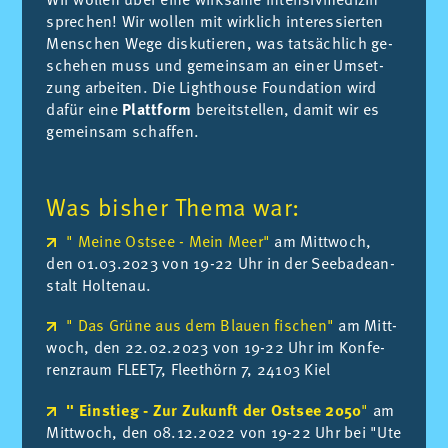
spre­chen! Wir wol­len mit wirk­lich in­ter­es­sier­ten
Men­schen Wege dis­ku­tie­ren, was tat­säch­lich ge­
sche­hen muss und ge­mein­sam an ei­ner Um­set­
zung ar­bei­ten. Die Lighthouse Foun­da­ti­on wird
da­für eine
Plattform
be­reit­stel­len, da­mit wir es
ge­mein­sam schaf­fen.
Was bisher Thema war:
" Meine Ostsee - Mein Meer"
am Mitt­woch,
den 01.03.2023 von 19-22 Uhr in der See­ba­de­an­
stalt Hol­ten­au.
" Das Grüne aus dem Blauen fischen"
am Mitt­
woch, den 22.02.2023 von 19-22 Uhr im Kon­fe­
renz­raum FLEE­T7, Fleet­hörn 7, 24103 Kiel
" Einstieg - Zur Zukunft der Ostsee 2050
"
am
Mitt­woch, den 08.12.2022 von 19-22 Uhr bei "Ute