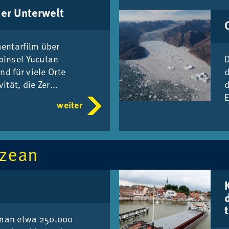
der Un­ter­welt
en­tar­film über
­in­sel Yu­cu­tan
D
end für vie­le Orte
d
i­tät, die Zer...
d
E
weiter
Oze­an
K
t
man etwa 250.000