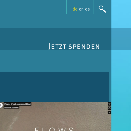
de
en
es
Jetzt spenden