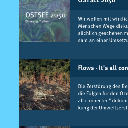
Wir wol­len mit wirk­lich
Men­schen Wege dis­ku­
säch­lich ge­sche­hen 
sam an ei­ner Um­set­zu
Flows - It's all con
Die Zer­stö­rung des Re
die Fol­gen für den Oze
all con­nec­ted" do­ku­m
kung der Um­welt­zer­st