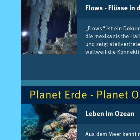
Flows - Flüs­se in 
„Flows“ ist ein Do­ku­m
die me­xi­ka­ni­sche Halb
und zeigt stell­ver­tre­t
welt­weit die Kon­nek­ti­v
Pla­net Erde - Pla­net 
Le­ben im Oze­an
Aus dem Meer kennt 