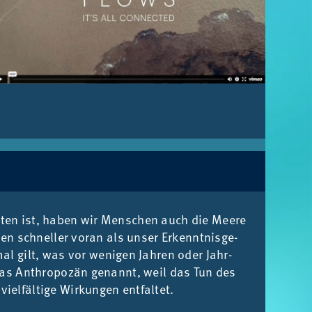
s­ten ist, ha­ben wir Men­schen auch die Mee­re
chen schnel­ler vor­an als un­ser Er­kennt­nis­ge­
al gilt, was vor we­ni­gen Jah­ren oder Jahr­
das An­thro­po­zän ge­nannt, weil das Tun des
­fäl­ti­ge Wir­kun­gen ent­fal­tet.