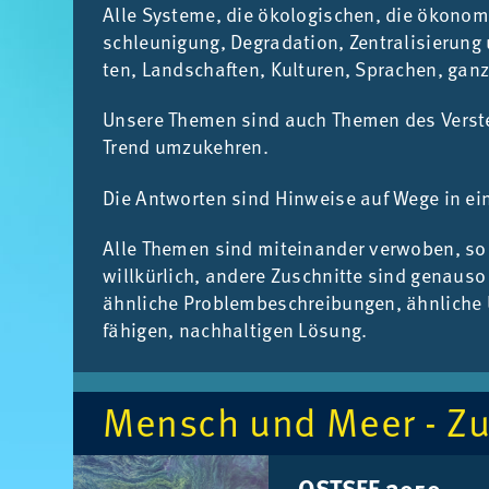
Alle Sys­te­me, die öko­lo­gi­schen, die öko­no­m
schleu­ni­gung, De­gra­da­ti­on, Zen­tra­li­sie­r
ten, Land­schaf­ten, Kul­tu­ren, Spra­chen, gan­
Un­se­re The­men sind auch The­men des Ver­ste
Trend um­zu­keh­ren.
Die Ant­wor­ten sind Hin­wei­se auf Wege in eine
Alle The­men sind mit­ein­an­der ver­wo­ben, so
will­kür­lich, an­de­re Zu­schnit­te sind ge­nau
ähn­li­che Pro­blem­be­schrei­bun­gen, ähn­li­che 
fä­hi­gen, nach­hal­ti­gen Lö­sung.
Mensch und Meer - Zu
OST­SEE 2050