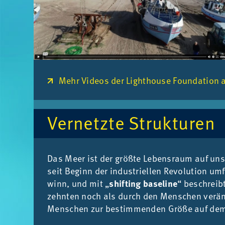
Mehr Videos der Lighthouse Foundation 
Ver­netz­te Struk­tu­ren
Das Meer ist der größ­te Le­bens­raum auf un­s
seit Be­ginn der in­dus­tri­el­len Re­vo­lu­ti­on u
winn, und mit „
shifting baseline
“ be­schreib
zehn­ten noch als durch den Men­schen ver­än­d
Men­schen zur be­stim­men­den Grö­ße auf dem Pla