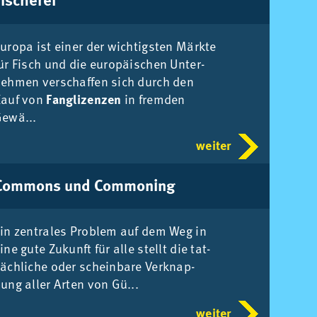
u­ro­pa ist ei­ner der wich­tigs­ten Märk­te
ür Fisch und die eu­ro­päi­schen Un­ter­
eh­men ver­schaf­fen sich durch den
Kauf von
Fanglizenzen
in frem­den
ewä...
weiter
Com­mons und Com­mo­n­ing
in zen­tra­les Pro­blem auf dem Weg in
ine gute Zu­kunft für alle stellt die tat­
äch­li­che oder schein­ba­re Ver­knap­
ung al­ler Ar­ten von Gü...
weiter