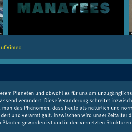
auf Vimeo
e­rem Pla­ne­ten und ob­wohl es für uns am un­zu­gäng­lich
m­fas­send ver­än­dert. Die­se Ver­än­de­rung schrei­tet in­zwi­s
t man das Phä­no­men, dass heu­te als na­tür­lich und nor­m
ert und ver­armt galt. In­zwi­schen wird un­ser Zeit­al­ter 
n­ten ge­wor­den ist und in den ver­netz­ten Struk­tu­ren viel