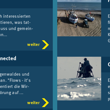
 in­ter­es­sier­ten
E
tie­ren, was tat­
f
muss und ge­mein­
n
n...
G
weiter
­nec­ted
­gen­wal­des und
­an. "Flows - it's
E
en­tiert die Wir­
e
ö­rung auf ...
s
p
weiter