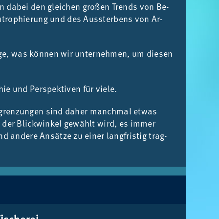
­gen da­bei den glei­chen gro­ßen Trends von Be­
Eu­tro­phie­rung und des Aus­ster­bens von Ar­
­ge, was kön­nen wir un­ter­neh­men, um die­sen
ie und Per­spek­ti­ven für vie­le.
Ab­gren­zun­gen sind da­her manch­mal et­was
r der Blick­win­kel ge­wählt wird, es im­mer
 an­de­re An­sät­ze zu ei­ner lang­fris­tig trag­
i­sche­rei