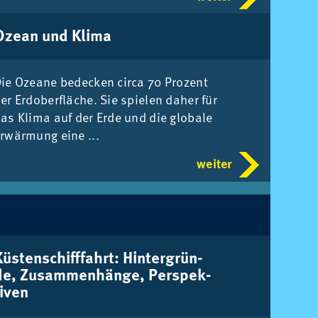
Oze­an und Kli­ma
ie Ozea­ne be­de­cken cir­ca 70 Pro­zent
er Erd­ober­flä­che. Sie spie­len da­her für
as Kli­ma auf der Erde und die glo­ba­le
r­wär­mung eine ...
weiter
üs­ten­schiff­fahrt: Hin­ter­grün­
de, Zu­sam­men­hän­ge, Per­spek­
i­ven