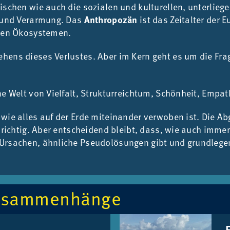
i­schen wie auch die so­zia­len und kul­tu­rel­len, un­ter­lie
ung und Ver­ar­mung. Das
Anthropozän
ist das Zeit­al­ter der 
zen Öko­sys­te­men.
­hens die­ses Ver­lus­tes. Aber im Kern geht es um die Fra
 Welt von Viel­falt, Struk­tur­reich­tum, Schön­heit, Em­pa­th
 wie al­les auf der Erde mit­ein­an­der ver­wo­ben ist. Die 
­so rich­tig. Aber ent­schei­dend bleibt, dass, wie auch im­me
Ur­sa­chen, ähn­li­che Pseu­do­lö­sun­gen gibt und grund­le­gend
­sam­men­hän­ge
F