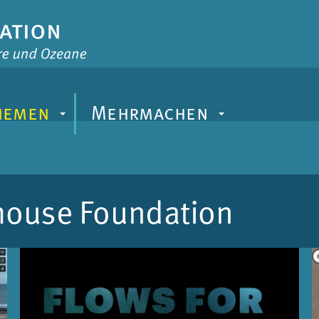
hemen
Mehrmachen
+
+
ouse Foun­da­ti­on