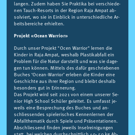
lan­gen. Zu­dem ha­ben Sie Prak­ti­ka bei ver­schie­de­
nen Tauch-Re­sorts in der Re­gi­on Raja Am­pat ab­
sol­viert, wo sie in Ein­blick in un­ter­schied­li­che Ar­
beits­be­rei­che er­hiel­ten.
Projekt «Ocean Warrior»
Durch un­ser Pro­jekt "Ocen War­ri­or" ler­nen die
Kin­der in Raja Am­pat, wes­halb Plas­ti­k­ab­fall ein
Pro­blem für die Na­tur dar­stellt und was sie da­ge­
gen tun können. Mit­tels des dafür ge­schrie­be­nen
Bu­ches ‘Oce­an-War­rior’ er­le­ben die Kin­der eine
Ge­schich­te aus ih­rer Re­gi­on und bleibt des­halb
be­son­ders gut in Er­in­ne­rung.
Das Pro­jekt wird seit 2021 von ei­nem un­se­rer Se­
ni­or High School Schüler ge­lei­tet. Es um­fasst je­
weils eine Be­spre­chung des Bu­ches und an­
schlies­sen­des spie­le­ri­sches Ken­nen­ler­nen der
Ab­fall­the­ma­tik durch Spie­le und Präsen­ta­tio­nen.
Ab­schlies­send fin­den je­weils In­sel­rei­ni­gun­gen
statt, bei wel­chen durch­schnitt­lich 40- 50 kg Ab­