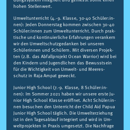
ho­hen Stel­len­wert.
Um­welt­un­ter­richt (4.-9. Klas­se, 30-40 Schüler:in­
nen): Je­den Don­ners­tag kom­men zwi­schen 30-40
Schüler:in­nen zum Um­welt­un­ter­richt. Durch prak­
ti­sche und kon­ti­nu­ier­li­che Er­fah­run­gen ver­an­kern
wir den Um­welt­schutz­ge­dan­ken bei un­se­ren
Schüle­rin­nen und Schülern. Mit di­ver­sen Pro­jek­
ten (z.B. das Ab­fall­pro­jekt Oce­an War­ri­or) wird bei
den Kin­dern und Ju­gend­li­chen das Be­wusst­sein
für die Wich­tig­keit von Um­welt- und Mee­res­
schutz in Raja Am­pat ge­weckt.
Ju­ni­or High School (7.-9. Klas­se, 8 Schüler:in­
nen): Im Som­mer 2021 ha­ben wir un­se­re ers­te Ju­
ni­or High School Klas­se eröff­net. Acht Schüler:in­
nen be­su­chen den Un­ter­richt der Child Aid Pa­pua
Ju­ni­or High School täglich. Die Um­welt­er­zie­hung
ist in den Ta­ges­ab­lauf in­te­griert und wird in Um­
welt­pro­jek­ten in Pra­xis um­ge­setzt. Die Nach­fra­ge