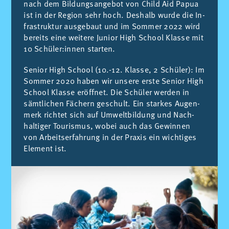
nach dem Bil­dungs­an­ge­bot von Child Aid Pa­pua
ist in der Re­gi­on sehr hoch. Des­halb wur­de die In­
fra­struk­tur aus­ge­baut und im Som­mer 2022 wird
be­reits eine wei­te­re Ju­ni­or High School Klas­se mit
10 Schüler:in­nen star­ten.
Se­ni­or High School (10.-12. Klas­se, 2 Schüler): Im
Som­mer 2020 ha­ben wir un­se­re ers­te Se­ni­or High
School Klas­se eröff­net. Die Schüler wer­den in
sämt­li­chen Fächern ge­schult. Ein star­kes Au­gen­
merk rich­tet sich auf Um­welt­bil­dung und Nach­
hal­ti­ger Tou­ris­mus, wo­bei auch das Ge­win­nen
von Ar­beits­er­fah­rung in der Pra­xis ein wich­ti­ges
Ele­ment ist.