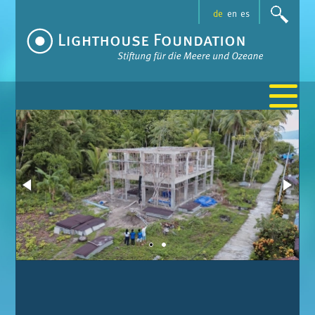
Zum
de
en
es
Inhalt