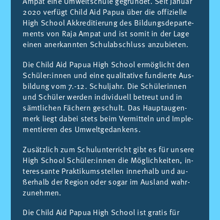
Am­pat eine Um­welt­schu­le ge­gründet. Seit Ja­nu­ar
2020 ver­fügt Child Aid Pa­pua über die of­fi­zi­el­le
High School Ak­kre­di­tie­rung des Bil­dungs­de­par­te­
ments von Raja Am­pat und ist so­mit in der Lage
ei­nen an­er­kann­ten Schul­ab­schluss an­zu­bie­ten.
Die Child Aid Pa­pua High School ermöglicht den
Schüler:in­nen und eine qua­li­ta­ti­ve fun­dier­te Aus­
bil­dung vom 7.-12. Schul­jahr. Die Schüle­rin­nen
und Schüler wer­den in­di­vi­du­ell be­treut und in
sämt­li­chen Fächern ge­schult. Das Haupt­au­gen­
merk liegt da­bei stets beim Ver­mit­teln und Im­ple­
men­tie­ren des Um­welt­ge­dan­kens.
Zusätz­lich zum Schul­un­ter­richt gibt es für un­se­re
High School Schüler:in­nen die Möglich­kei­ten, in­
ter­es­san­te Prak­ti­kums­stel­len in­ner­halb und au­
ßer­halb der Re­gi­on oder so­gar im Aus­land wahr­
zu­neh­men.
Die Child Aid Pa­pua High School ist gra­tis für