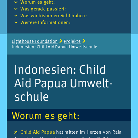
Wor­um es geht:
Was ge­ra­de pas­siert:
Was wir bis­her er­reicht ha­ben:
Wei­te­re In­for­ma­tio­nen:
Seitenpfad:
Lighthouse Foun­da­ti­on
Pro­jek­te
In­do­ne­si­en: Child Aid Pa­pua Um­welt­schu­le
In­do­ne­si­en: Child
Aid Pa­pua Um­welt­
schu­le
Wor­um es geht:
Child Aid Papua
hat mit­ten im Her­zen von Raja