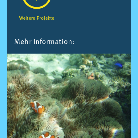
Wei­te­re Pro­jek­te
Mehr In­for­ma­ti­on: