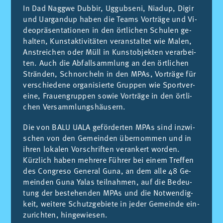
In Dad Nagg­we Dub­bir, Ug­gub­se­ni, Nia­dup, Di­gir
und Uar­gan­dup ha­ben die Teams Vor­trä­ge und Vi­
deo­prä­sen­ta­tio­nen in den ört­li­chen Schu­len ge­
hal­ten, Kunst­ak­ti­vi­tä­ten ver­an­stal­tet wie Ma­len,
An­strei­chen oder Müll in Kunst­ob­jek­ten ver­ar­bei­
ten. Auch die Ab­fall­samm­lung an den ört­li­chen
Strän­den, Schnor­cheln in den MPAs, Vor­trä­ge für
ver­schie­de­ne or­ga­ni­sier­te Grup­pen wie Sport­ver­
ei­ne, Frau­en­grup­pen so­wie Vor­trä­ge in den ört­li­
chen Ver­samm­lungs­häu­sern.
Die von BALU UALA ge­för­der­ten MPAs sind in­zwi­
schen von den Ge­mein­den über­nom­men und in
ih­ren lo­ka­len Vor­schrif­ten ver­an­kert wor­den.
Kürz­lich ha­ben meh­re­re Füh­rer bei ei­nem Tref­fen
des Con­gre­so Ge­ne­ral Guna, an dem alle 48 Ge­
mein­den Guna Yalas teil­nah­men, auf die Be­deu­
tung der be­ste­hen­den MPAs und die Not­wen­dig­
keit, wei­te­re Schutz­ge­bie­te in je­der Ge­mein­de ein­
zu­rich­ten, hin­ge­wie­sen.