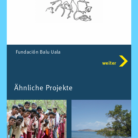
Fund­a­ción Balu Uala
weiter
Ähn­li­che Pro­jek­te