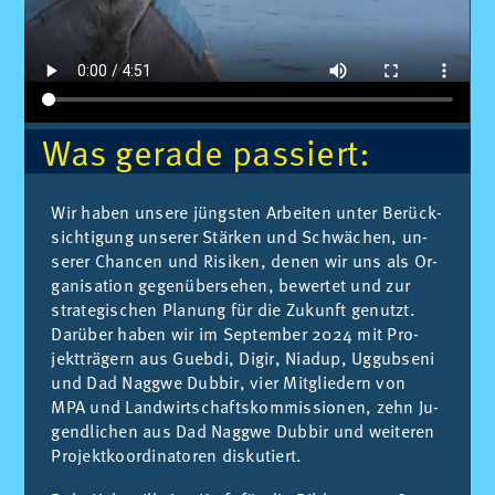
Was ge­ra­de pas­siert:
Wir ha­ben un­se­re jüngs­ten Ar­bei­ten un­ter Be­rück­
sich­ti­gung un­se­rer Stär­ken und Schwä­chen, un­
se­rer Chan­cen und Ri­si­ken, de­nen wir uns als Or­
ga­ni­sa­ti­on ge­gen­über­se­hen, be­wer­tet und zur
stra­te­gi­schen Pla­nung für die Zu­kunft ge­nutzt.
Dar­über ha­ben wir im Sep­tem­ber 2024 mit Pro­
jekt­trä­gern aus Gueb­di, Di­gir, Nia­dup, Ug­gub­se­ni
und Dad Nagg­we Dub­bir, vier Mit­glie­dern von
MPA und Land­wirt­schafts­kom­mis­sio­nen, zehn Ju­
gend­li­chen aus Dad Nagg­we Dub­bir und wei­te­ren
Pro­jekt­ko­or­di­na­to­ren dis­ku­tiert.