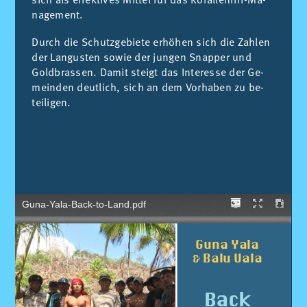
nage­ment.
Durch die Schutz­ge­bie­te er­hö­hen sich die Zah­len
der Lan­gus­ten so­wie der jun­gen Snap­per und
Gold­bras­sen. Da­mit steigt das In­ter­es­se der Ge­
mein­den deut­lich, sich an dem Vor­ha­ben zu be­
tei­li­gen.