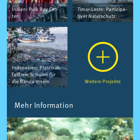
In­di­en: Palk Bay Cen­
Ti­mor-Les­te: Par­ti­zi­pa­
ter
ti­ver Na­tur­schutz
In­do­ne­si­en: Plas­ti­k­ab­
fall­freie Schu­len für
die Ban­da-In­seln
Wei­te­re Pro­jek­te
Mehr In­for­ma­ti­on