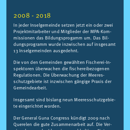
2008 - 2018
In je­der In­sel­ge­mein­de set­zen jetzt ein oder zwei
Pro­jekt­mit­ar­bei­ter und Mit­glie­der der MPA-Kom­
mis­sio­nen das Bil­dungs­pro­gamm um. Das Bil­
dungs­pro­gramm wur­de in­zwi­schen auf ins­ge­samt
13 In­sel­ge­mein­den aus­ge­dehnt.
Die von den Ge­mein­den ge­wähl­ten Fi­sche­rei-In­
spek­to­ren über­wa­chen die fi­sche­rei­be­zo­ge­nen
Re­gu­la­tio­nen. Die Über­wa­chung der Mee­res­
schutz­ge­bie­te ist in­zwi­schen gän­gi­ge Pra­xis der
Ge­mein­de­ar­beit.
Ins­ge­samt sind bis­lang neun Mee­res­schutz­ge­bie­
te ein­ge­rich­tet wor­den.
Der Ge­ne­ral Guna Con­gress kün­digt 2009 nach
Que­re­len die gute Zu­sam­men­ar­beit auf. Die Ver­