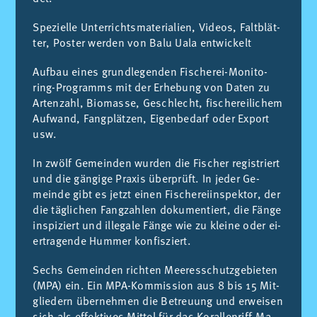
Spe­zi­el­le Un­ter­richts­ma­te­ria­li­en, Vi­de­os, Falt­blät­
ter, Pos­ter wer­den von Balu Uala ent­wi­ckelt
Auf­bau ei­nes grund­le­gen­den Fi­sche­rei-Mo­ni­to­
ring-Pro­gramms mit der Er­he­bung von Da­ten zu
Ar­ten­zahl, Bio­mas­se, Ge­schlecht, fi­sche­rei­li­chem
Auf­wand, Fang­plät­zen, Ei­gen­be­darf oder Ex­port
usw.
In zwölf Ge­mein­den wur­den die Fi­scher re­gis­triert
und die gän­gi­ge Pra­xis über­prüft. In je­der Ge­
mein­de gibt es jetzt ei­nen Fi­sche­rei­in­spek­tor, der
die täg­li­chen Fang­zah­len do­ku­men­tiert, die Fän­ge
in­spi­ziert und il­le­ga­le Fän­ge wie zu klei­ne oder ei­
er­tra­gen­de Hum­mer kon­fis­ziert.
Sechs Ge­mein­den rich­ten Mee­res­schutz­ge­bie­ten
(MPA) ein. Ein MPA-Kom­mis­si­on aus 8 bis 15 Mit­
glie­dern über­neh­men die Be­treu­ung und er­wei­sen
sich als ef­fek­ti­ves Mit­tel für das Ko­ral­len­riff-Ma­