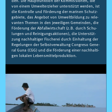
den. Die Haupt­funk­ti­on der Kom­mis­sio­nen, die
von ei­nem Um­welt­er­zie­her un­ter­stützt wer­den, ist
die Kon­trol­le und För­de­rung der ma­ri­nen Schutz­
ge­bie­te, das An­ge­bot von Um­welt­bil­dung zu re­le­
van­ten The­men in den je­wei­li­gen Ge­mein­den, die
För­de­rung der Ab­fall­wirt­schaft (z.B. durch Schu­
lun­gen und Rei­ni­gungs­ak­tio­nen), die Un­ter­stüt­
zung nach­hal­ti­ger Fi­sche­rei durch Ein­hal­tung der
Re­ge­lun­gen der Selbst­ver­wal­tung Con­gre­so Ge­ne­
ral Guna (CGG) und die För­de­rung ei­ner nach­hal­ti­
gen lo­ka­len Le­bens­mit­tel­pro­duk­ti­on.