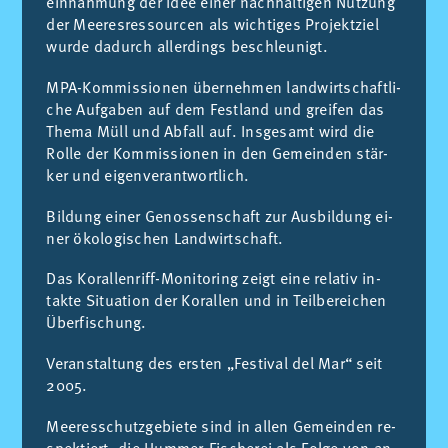
ein­nah­mung der Idee ei­ner nach­hal­ti­gen Nut­zung
der Mee­res­res­sour­cen als wich­ti­ges Pro­jekt­ziel
wur­de da­durch al­ler­dings be­schleu­nigt.
MPA-Kom­mis­sio­nen über­neh­men land­wirt­schaft­li­
che Auf­ga­ben auf dem Fest­land und grei­fen das
The­ma Müll und Ab­fall auf. Ins­ge­samt wird die
Rol­le der Kom­mis­sio­nen in den Ge­mein­den stär­
ker und ei­gen­ver­ant­wort­lich.
Bil­dung ei­ner Ge­nos­sen­schaft zur Aus­bil­dung ei­
ner öko­lo­gi­schen Land­wirt­schaft.
Das Ko­ral­len­riff-Mo­ni­to­ring zeigt eine re­la­tiv in­
tak­te Si­tua­ti­on der Ko­ral­len und in Teil­be­rei­chen
Über­fi­schung.
Ver­an­stal­tung des ers­ten „Fes­ti­val del Mar“ seit
2005.
Mee­res­schutz­ge­bie­te sind in al­len Ge­mein­den re­