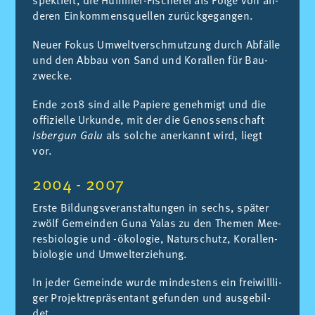
spek­tiert, die Hum­mer-Fi­sche­rei als Fol­ge von an­
de­ren Ein­kom­mens­quel­len zu­rück­ge­gan­gen.
Neu­er Fo­kus Um­welt­ver­schmut­zung durch Ab­fäl­le
und den Ab­bau von Sand und Ko­ral­len für Bau­
zwe­cke.
Ende 2018 sind alle Pa­pie­re ge­neh­migt und die
of­fi­zi­el­le Ur­kun­de, mit der die Ge­nos­sen­schaft
Isbergun Galu
als sol­che an­er­kannt wird, liegt
vor.
2004 - 2007
Ers­te Bil­dungs­ver­an­stal­tun­gen in sechs, spä­ter
zwölf Ge­mein­den Guna Yalas zu den The­men Mee­
res­bio­lo­gie und -öko­lo­gie, Na­tur­schutz, Ko­ral­len­
bio­lo­gie und Um­welt­er­zie­hung.
In je­der Ge­mein­de wur­de min­des­tens ein frei­will­li­
ger Pro­jektre­prä­sen­tant ge­fun­den und aus­ge­bil­
det.