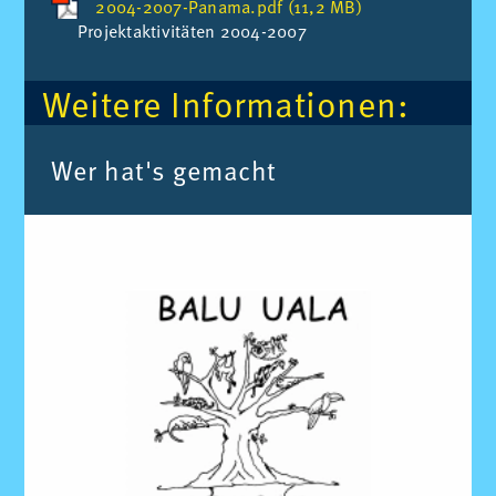
2004-2007-Panama.pdf (11,2 MB)
Pro­jek­t­ak­ti­vi­tä­ten 2004-2007
Wei­te­re In­for­ma­tio­nen:
Wer ha­t's ge­macht