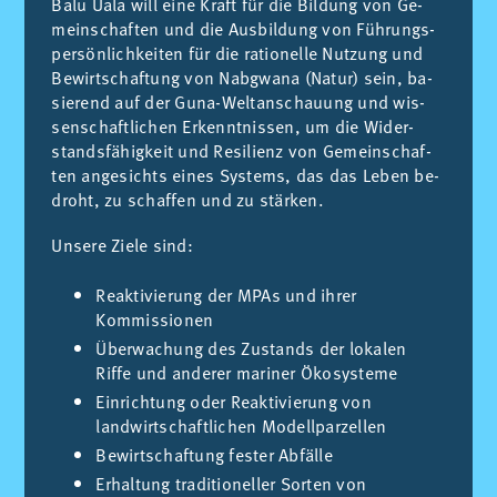
Balu Uala will eine Kraft für die Bil­dung von Ge­
mein­schaf­ten und die Aus­bil­dung von Füh­rungs­
per­sön­lich­kei­ten für die ra­tio­nel­le Nut­zung und
Be­wirt­schaf­tung von Nabgwa­na (Na­tur) sein, ba­
sie­rend auf der Guna-Welt­an­schau­ung und wis­
sen­schaft­li­chen Er­kennt­nis­sen, um die Wi­der­
stands­fä­hig­keit und Resi­li­enz von Ge­mein­schaf­
ten an­ge­sichts ei­nes Sys­tems, das das Le­ben be­
droht, zu schaf­fen und zu stär­ken.
Un­se­re Zie­le sind:
Reaktivierung der MPAs und ihrer
Kommissionen
Überwachung des Zustands der lokalen
Riffe und anderer mariner Ökosysteme
Einrichtung oder Reaktivierung von
landwirtschaftlichen Modellparzellen
Bewirtschaftung fester Abfälle
Erhaltung traditioneller Sorten von