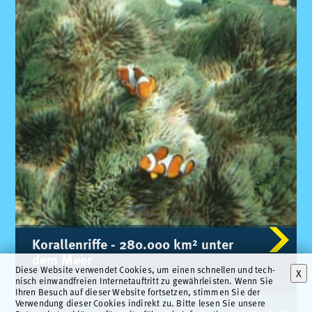
Ko­ral­len­rif­fe - 280.000 km² un­ter
dem Meer
Die­se Web­site ver­wen­det Coo­kies, um ei­nen schnel­len und tech­
X
nisch ein­wand­frei­en In­ter­net­auf­tritt zu ge­währ­leis­ten. Wenn Sie
Ih­ren Be­such auf die­ser Web­site fort­set­zen, stim­men Sie der
Ver­wen­dung die­ser Coo­kies in­di­rekt zu. Bit­te le­sen Sie un­se­re