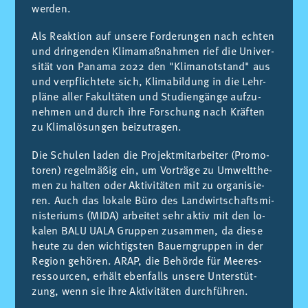
wer­den.
Als Re­ak­ti­on auf un­se­re For­de­run­gen nach ech­ten
und drin­gen­den Kli­ma­maß­nah­men rief die Uni­ver­
si­tät von Pa­na­ma 2022 den "Kli­ma­not­stand" aus
und ver­pflich­te­te sich, Kli­ma­bil­dung in die Lehr­
plä­ne al­ler Fa­kul­tä­ten und Stu­di­en­gän­ge auf­zu­
neh­men und durch ihre For­schung nach Kräf­ten
zu Kli­malö­sun­gen bei­zu­tra­gen.
Die Schu­len la­den die Pro­jekt­mit­ar­bei­ter (Pro­mo­
to­ren) re­gel­mä­ßig ein, um Vor­trä­ge zu Um­welt­the­
men zu hal­ten oder Ak­ti­vi­tä­ten mit zu or­ga­ni­sie­
ren. Auch das lo­ka­le Büro des Land­wirt­schafts­mi­
nis­te­ri­ums (MIDA) ar­bei­tet sehr ak­tiv mit den lo­
ka­len BALU UALA Grup­pen zu­sam­men, da die­se
heu­te zu den wich­tigs­ten Bau­ern­grup­pen in der
Re­gi­on ge­hö­ren. ARAP, die Be­hör­de für Mee­res­
res­sour­cen, er­hält eben­falls un­se­re Un­ter­stüt­
zung, wenn sie ihre Ak­ti­vi­tä­ten durch­füh­ren.