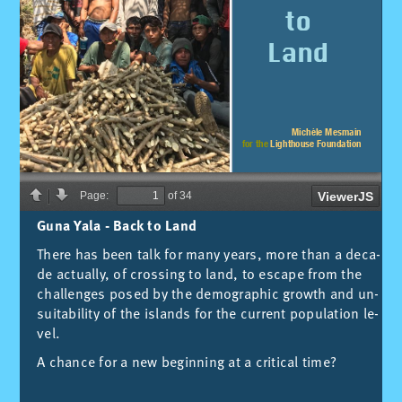
Guna Yala - Back to Land
The­re has been talk for many ye­ars, more than a de­ca­
de ac­tual­ly, of cros­sing to land, to es­cape from the
chal­len­ges po­sed by the de­mo­gra­phic growth and un­
sui­ta­bi­li­ty of the is­lands for the cur­rent po­pu­la­ti­on le­
vel.
A chan­ce for a new be­gin­ning at a cri­ti­cal time?