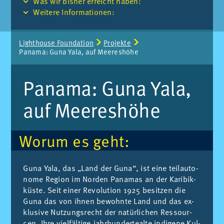
Was wir bis­her er­reicht ha­ben:
Wei­te­re In­for­ma­tio­nen:
Seitenpfad:
Lighthouse Foun­da­ti­on
Pro­jek­te
Pa­na­ma: Guna Yala, auf Mee­res­hö­he
Pa­na­ma: Guna Yala,
auf Mee­res­hö­he
Wor­um es geht:
Guna Yala, das „Land der Guna“, ist eine teil­au­to­
no­me Re­gi­on im Nor­den Pa­na­mas an der Ka­ri­bik­
küs­te. Seit ei­ner Re­vo­lu­ti­on 1925 be­sit­zen die
Guna das von ih­nen be­wohn­te Land und das ex­
klu­si­ve Nut­zungs­recht der na­tür­li­chen Res­sour­
cen. Ihre viel­fäl­ti­ge,jahr­hun­der­te­al­te in­di­ge­ne Kul­