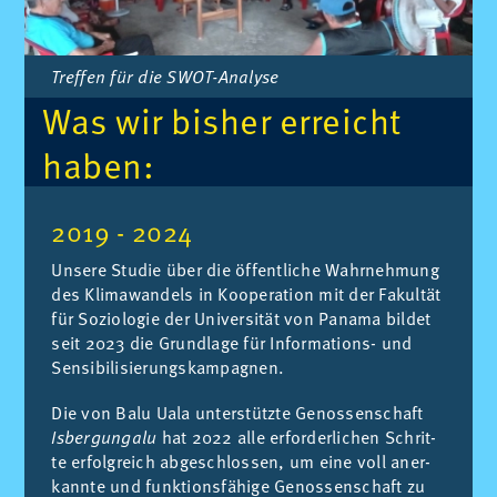
Treffen für die SWOT-Analyse
Was wir bis­her er­reicht
ha­ben:
2019 - 2024
Un­se­re Stu­die über die öf­fent­li­che Wahr­neh­mung
des Kli­ma­wan­dels in Ko­ope­ra­ti­on mit der Fa­kul­tät
für So­zio­lo­gie der Uni­ver­si­tät von Pa­na­ma bil­det
seit 2023 die Grund­la­ge für In­for­ma­ti­ons- und
Sen­si­bi­li­sie­rungs­kam­pa­gnen.
Die von Balu Uala un­ter­stütz­te Ge­nos­sen­schaft
Isbergungalu
hat 2022 alle er­for­der­li­chen Schrit­
te er­folg­reich ab­ge­schlos­sen, um eine voll an­er­
kann­te und funk­ti­ons­fä­hi­ge Ge­nos­sen­schaft zu