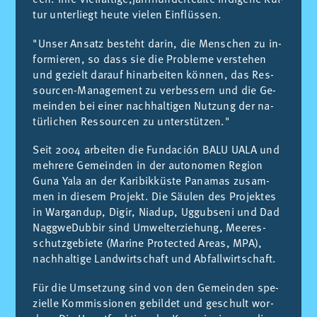
tur un­ter­liegt heu­te vie­len Ein­flüs­sen.
"Un­ser An­satz be­steht dar­in, die Men­schen zu in­
for­mie­ren, so dass sie die Pro­ble­me ver­ste­hen
und ge­zielt dar­auf hin­ar­bei­ten kön­nen, das Res­
sour­cen-Ma­nage­ment zu ver­bes­sern und die Ge­
mein­den bei ei­ner nach­hal­ti­gen Nut­zung der na­
tür­li­chen Res­sour­cen zu un­ter­stüt­zen."
Seit 2004 ar­bei­ten die Fund­a­ción BALU UALA und
meh­re­re Ge­mein­den in der au­to­no­men Re­gi­on
Guna Yala an der Ka­ri­bik­küs­te Pa­na­mas zu­sam­
men in die­sem Pro­jekt. Die Säu­len des Pro­jek­tes
in War­gan­dup, Di­gir, Nia­dup, Ug­gub­se­ni und Dad
Nagg­we­Dub­bir sind Um­welt­er­zie­hung, Mee­res­
schutz­ge­bie­te (Ma­ri­ne Pro­tec­ted Are­as, MPA),
nach­hal­ti­ge Land­wirt­schaft und Ab­fall­wirt­schaft.
Für die Um­set­zung sind von den Ge­mein­den spe­
zi­el­le Kom­mis­sio­nen ge­bil­det und ge­schult wor­