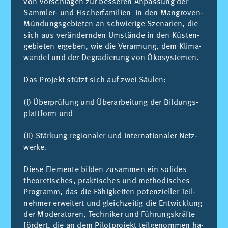
von Vor­schlä­gen zur bes­se­ren An­pas­sung der
Samm­ler- und Fi­scher­fa­mi­li­en in den Man­gro­ven-
Mün­dungs­ge­bie­ten an schwie­ri­ge Sze­na­ri­en, die
sich aus ver­än­dern­den Um­stän­de in den Küs­ten­
ge­bie­ten er­ge­ben, wie die Ver­ar­mung, dem Kli­ma­
wan­del und der De­gra­die­rung von Öko­sys­te­men.
Das Pro­jekt stützt sich auf zwei Säu­len:
(I) Über­prü­fung und Übe­r­ar­bei­tung der Bil­dungs­
platt­form und
(II) Stär­kung re­gio­na­ler und in­ter­na­tio­na­ler Netz­
wer­ke.
Die­se Ele­men­te bil­den zu­sam­men ein so­li­des
theo­re­ti­sches, prak­ti­sches und me­tho­di­sches
Pro­gramm, das die Fä­hig­kei­ten po­ten­zi­el­ler Teil­
neh­mer er­wei­tert und gleich­zei­tig die Ent­wick­lung
der Mo­dera­to­ren, Tech­ni­ker und Füh­rungs­kräf­te
för­dert, die an dem Pi­lot­pro­jekt teil­ge­nom­men ha­