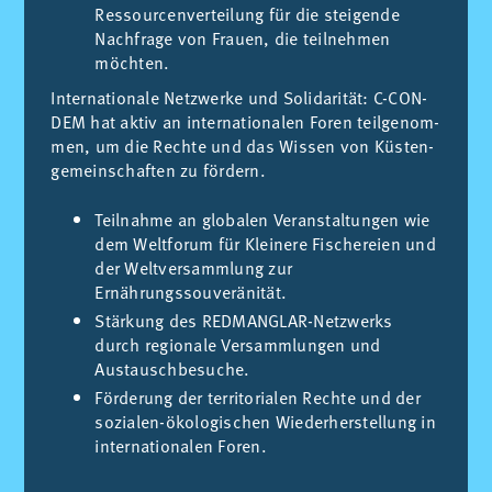
Ressourcenverteilung für die steigende
Nachfrage von Frauen, die teilnehmen
möchten.
In­ter­na­tio­na­le Netz­wer­ke und So­li­da­ri­tät: C-CON­
DEM hat ak­tiv an in­ter­na­tio­na­len Fo­ren teil­ge­nom­
men, um die Rech­te und das Wis­sen von Küs­ten­
ge­mein­schaf­ten zu för­dern.
Teilnahme an globalen Veranstaltungen wie
dem Weltforum für Kleinere Fischereien und
der Weltversammlung zur
Ernährungssouveränität.
Stärkung des REDMANGLAR-Netzwerks
durch regionale Versammlungen und
Austauschbesuche.
Förderung der territorialen Rechte und der
sozialen-ökologischen Wiederherstellung in
internationalen Foren.