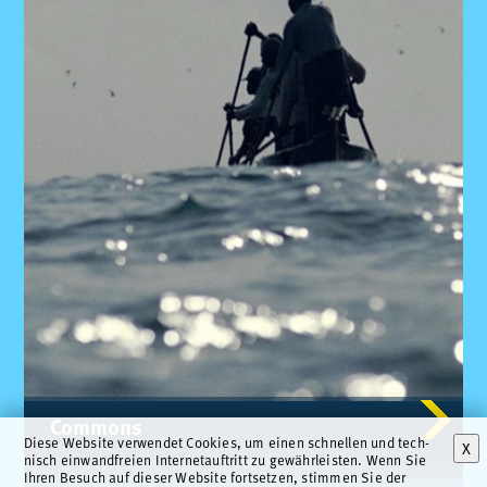
Com­mons
Die­se Web­site ver­wen­det Coo­kies, um ei­nen schnel­len und tech­
X
nisch ein­wand­frei­en In­ter­net­auf­tritt zu ge­währ­leis­ten. Wenn Sie
Ih­ren Be­such auf die­ser Web­site fort­set­zen, stim­men Sie der