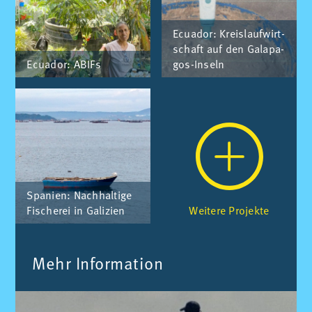
Ecua­dor: Kreis­lauf­wirt­
schaft auf den Ga­la­pa­
Ecua­dor: ABIFs
gos-In­seln
Spa­ni­en: Nach­hal­ti­ge
Fi­sche­rei in Ga­li­zi­en
Wei­te­re Pro­jek­te
Mehr In­for­ma­ti­on