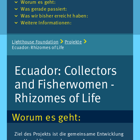
Wor­um es geht:
Was ge­ra­de pas­siert:
Was wir bis­her er­reicht ha­ben:
Wei­te­re In­for­ma­tio­nen:
Seitenpfad:
Lighthouse Foun­da­ti­on
Pro­jek­te
Ecua­dor: Rhi­zo­mes of Life
Ecua­dor: Collec­tors
and Fis­her­wo­men -
Rhi­zo­mes of Life
Wor­um es geht:
Ziel des Pro­jekts ist die ge­mein­sa­me Ent­wick­lung