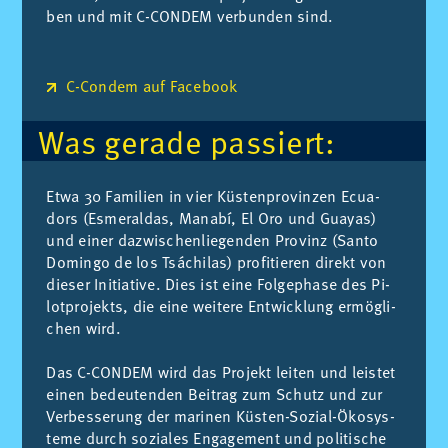
ben und mit C-CON­DEM ver­bun­den sind.
C-Condem auf Facebook
Was ge­ra­de pas­siert:
Etwa 30 Fa­mi­li­en in vier Küs­ten­pro­vin­zen Ecua­
dors (Es­me­ral­das, Man­a­bí, El Oro und Gua­yas)
und ei­ner da­zwi­schen­lie­gen­den Pro­vinz (San­to
Do­m­in­go de los Tsáchil­as) pro­fi­tie­ren di­rekt von
die­ser In­itia­ti­ve. Dies ist eine Fol­ge­pha­se des Pi­
lot­pro­jekts, die eine wei­te­re Ent­wick­lung er­mög­li­
chen wird.
Das C-CON­DEM wird das Pro­jekt lei­ten und leis­tet
ei­nen be­deu­ten­den Bei­trag zum Schutz und zur
Ver­bes­se­rung der ma­ri­nen Küs­ten-So­zi­al-Öko­sys­
te­me durch so­zia­les En­ga­ge­ment und po­li­ti­sche