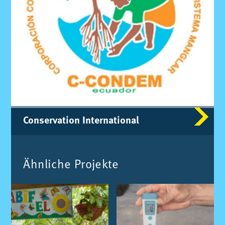
Con­ser­va­ti­on In­ter­na­tio­nal
Ähn­li­che Pro­jek­te