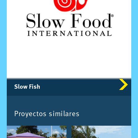
Slow Fish
Pro­yec­tos si­mi­la­res