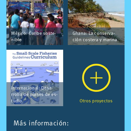
Mé­xi­co: Ca­ri­be sos­te­
Gha­na: La con­ser­va­
ni­ble
ción cos­te­ra y ma­ri­na
In­ter­na­cio­nal: Desa­
rro­llo de pla­nes de es­
tu­dio
Otros pro­yec­tos
Más in­for­ma­ción: