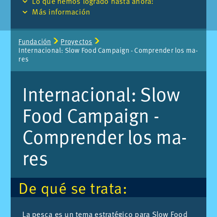
Lo que he­mos lo­gra­do has­ta aho­ra:
Más in­for­ma­ción
Page
Fun­da­ción
Pro­yec­tos
path:
In­ter­na­cio­nal: Slow Food Cam­paign - Com­pren­der los ma­
res
In­ter­na­cio­nal: Slow
Food Cam­paign -
Com­pren­der los ma­
res
De qué se tra­ta:
La pes­ca es un tema es­tra­té­gi­co para Slow Food