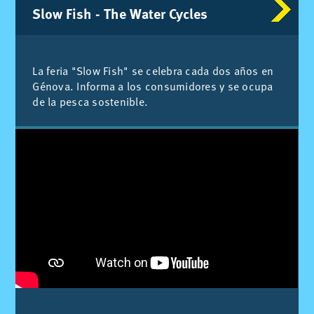
Slow Fish - The Wa­ter Cy­cles
La fe­ria "Slow Fish" se ce­le­bra cada dos años en
Gé­no­va. In­for­ma a los con­su­mi­do­res y se ocu­pa
de la pes­ca sos­te­ni­ble.