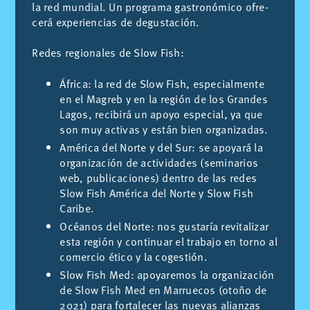
la red mun­dial. Un pro­gra­ma gas­tro­nó­mi­co ofre­
ce­rá ex­pe­rien­cias de de­gus­ta­ción.
Re­des re­gio­na­les de Slow Fish:
África: la red de Slow Fish, especialmente
en el Magreb y en la región de los Grandes
Lagos, recibirá un apoyo especial, ya que
son muy activas y están bien organizadas.
América del Norte y del Sur: se apoyará la
organización de actividades (seminarios
web, publicaciones) dentro de las redes
Slow Fish América del Norte y Slow Fish
Caribe.
Océanos del Norte: nos gustaría revitalizar
esta región y continuar el trabajo en torno al
comercio ético y la cogestión.
Slow Fish Med: apoyaremos la organización
de Slow Fish Med en Marruecos (otoño de
2021) para fortalecer las nuevas alianzas