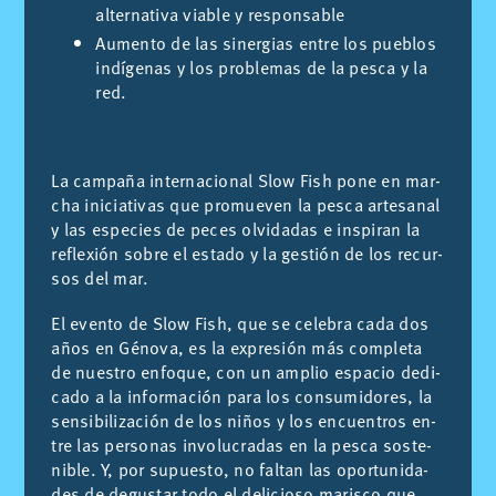
alternativa viable y responsable
Aumento de las sinergias entre los pueblos
indígenas y los problemas de la pesca y la
red.
La cam­pa­ña in­ter­na­cio­nal Slow Fish pone en mar­
cha ini­cia­ti­vas que pro­mue­ven la pes­ca ar­te­sa­nal
y las es­pe­cies de pe­ces ol­vi­da­das e ins­pi­ran la
re­fle­xión so­bre el es­ta­do y la ges­tión de los re­cur­
sos del mar.
El even­to de Slow Fish, que se ce­le­bra cada dos
años en Gé­no­va, es la ex­pre­sión más com­ple­ta
de nues­tro en­fo­que, con un am­plio es­pa­cio de­di­
ca­do a la in­for­ma­ción para los con­su­mi­do­res, la
sen­si­bi­li­za­ción de los ni­ños y los en­cuen­tros en­
tre las per­so­nas in­vo­lu­cra­das en la pes­ca sos­te­
ni­ble. Y, por su­pues­to, no fal­tan las opor­tu­ni­da­
des de de­gus­tar todo el de­li­cio­so ma­ris­co que