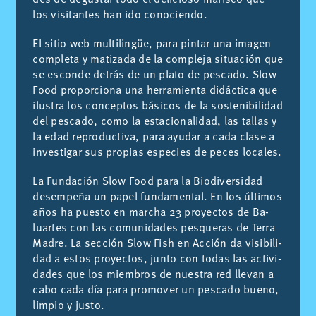
los vi­si­tan­tes han ido co­no­cien­do.
El si­tio web mul­ti­lin­güe, para pin­tar una ima­gen
com­ple­ta y ma­ti­za­da de la com­ple­ja si­tua­ción que
se es­con­de de­trás de un pla­to de pes­ca­do. Slow
Food pro­por­cio­na una he­rra­mien­ta di­dác­ti­ca que
ilus­tra los con­cep­tos bá­si­cos de la sos­te­ni­bi­li­dad
del pes­ca­do, como la es­ta­cio­na­li­dad, las ta­llas y
la edad re­pro­duc­ti­va, para ayu­dar a cada cla­se a
in­ves­ti­gar sus pro­pias es­pe­cies de pe­ces lo­ca­les.
La Fun­da­ción Slow Food para la Bio­di­ver­si­dad
desem­pe­ña un pa­pel fun­da­men­tal. En los úl­ti­mos
años ha pues­to en mar­cha 23 pro­yec­tos de Ba­
luar­tes con las co­mu­ni­da­des pes­que­ras de Te­rra
Ma­dre. La sec­ción Slow Fish en Ac­ción da vi­si­bi­li­
dad a es­tos pro­yec­tos, jun­to con to­das las ac­ti­vi­
da­des que los miem­bros de nues­tra red lle­van a
cabo cada día para pro­mo­ver un pes­ca­do bueno,
lim­pio y jus­to.