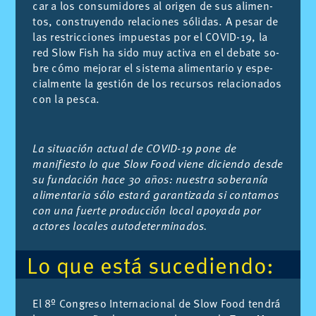
car a los con­su­mi­do­res al ori­gen de sus ali­men­
tos, cons­tru­yen­do re­la­cio­nes só­li­das. A pe­sar de
las res­tric­cio­nes im­pues­tas por el CO­VID-19, la
red Slow Fish ha sido muy ac­ti­va en el de­ba­te so­
bre cómo me­jo­rar el sis­te­ma ali­men­ta­rio y es­pe­
cial­men­te la ges­tión de los re­cur­sos re­la­cio­na­dos
con la pes­ca.
La situación actual de COVID-19 pone de
manifiesto lo que Slow Food viene diciendo desde
su fundación hace 30 años: nuestra soberanía
alimentaria sólo estará garantizada si contamos
con una fuerte producción local apoyada por
actores locales autodeterminados.
Lo que está su­ce­dien­do:
El 8º Con­gre­so In­ter­na­cio­nal de Slow Food ten­drá