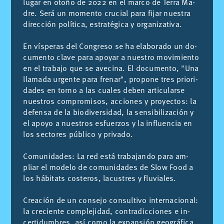
lu­gar en oto­ño de 2022 en el mar­co de Te­rra Ma­
dre. Será un mo­men­to cru­cial para fi­jar nues­tra
di­rec­ción po­lí­ti­ca, es­tra­té­gi­ca y or­ga­ni­za­ti­va.
En vís­pe­ras del Con­gre­so se ha ela­bo­ra­do un do­
cu­men­to cla­ve para apo­yar a nues­tro mo­vi­mien­to
en el tra­ba­jo que se ave­ci­na. El do­cu­men­to, "Una
lla­ma­da ur­gen­te para fre­nar", pro­po­ne tres prio­ri­
da­des en torno a las cua­les de­ben ar­ti­cu­lar­se
nues­tros com­pro­mi­sos, ac­cio­nes y pro­yec­tos: la
de­fen­sa de la bio­di­ver­si­dad, la sen­si­bi­li­za­ción y
el apo­yo a nues­tros es­fuer­zos y la in­fluen­cia en
los sec­to­res pú­bli­co y pri­va­do.
Co­mu­ni­da­des: La red está tra­ba­jan­do para am­
pliar el mo­de­lo de co­mu­ni­da­des de Slow Food a
los há­bi­tats cos­te­ros, la­cus­tres y flu­via­les.
Crea­ción de un con­se­jo con­sul­ti­vo in­ter­na­cio­nal:
la cre­cien­te com­ple­ji­dad, con­tra­dic­cio­nes e in­
cer­ti­dum­bres, así como la ex­pan­sión geo­grá­fi­ca