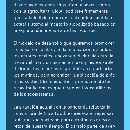
des­de hace mu­chos años. Con la pes­ca, como
con la agri­cul­tu­ra, Slow Food cree fir­me­men­te
que cada in­di­vi­duo pue­de con­tri­buir a cam­biar el
ac­tual sis­te­ma ali­men­ta­rio glo­ba­li­za­do ba­sa­do en
la ex­plo­ta­ción in­ten­si­va de los re­cur­sos.
El mo­de­lo de desa­rro­llo que que­re­mos pro­mo­ver
se basa, en cam­bio, en la im­pli­ca­ción de to­dos
los ac­to­res lo­ca­les, apo­yan­do el víncu­lo en­tre la
tie­rra y el mar y un uso ar­mo­nio­so y res­pon­sa­ble
de to­dos los re­cur­sos dis­po­ni­bles, en par­ti­cu­lar
los ma­ri­nos, para ga­ran­ti­zar la apli­ca­ción de prác­
ti­cas sos­te­ni­bles me­dian­te la pro­mo­ción de téc­
ni­cas tra­di­cio­na­les que res­pe­ten los equi­li­brios
de los eco­sis­te­mas.
La si­tua­ción ac­tual con la pan­de­mia re­fuer­za la
con­vic­ción de Slow Food: es ne­ce­sa­rio re­pen­sar
toda nues­tra so­cie­dad para afron­tar los nue­vos
re­tos de nues­tro tiem­po. El cam­bio par­te de acer­