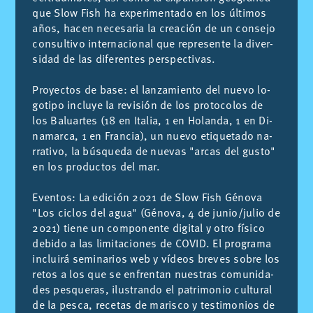
que Slow Fish ha ex­pe­ri­men­ta­do en los úl­ti­mos
años, ha­cen ne­ce­sa­ria la crea­ción de un con­se­jo
con­sul­ti­vo in­ter­na­cio­nal que re­pre­sen­te la di­ver­
si­dad de las di­fe­ren­tes pers­pec­ti­vas.
Pro­yec­tos de base: el lan­za­mien­to del nue­vo lo­
go­ti­po in­clu­ye la re­vi­sión de los pro­to­co­los de
los Ba­luar­tes (18 en Ita­lia, 1 en Ho­lan­da, 1 en Di­
na­mar­ca, 1 en Fran­cia), un nue­vo eti­que­ta­do na­
rra­ti­vo, la bús­que­da de nue­vas "ar­cas del gus­to"
en los pro­duc­tos del mar.
Even­tos: La edi­ción 2021 de Slow Fish Gé­no­va
"Los ci­clos del agua" (Gé­no­va, 4 de ju­nio/​ju­lio de
2021) tie­ne un com­po­nen­te di­gi­tal y otro fí­si­co
de­bi­do a las li­mi­ta­cio­nes de CO­VID. El pro­gra­ma
in­clui­rá se­mi­na­rios web y ví­deos bre­ves so­bre los
re­tos a los que se en­fren­tan nues­tras co­mu­ni­da­
des pes­que­ras, ilus­tran­do el pa­tri­mo­nio cul­tu­ral
de la pes­ca, re­ce­tas de ma­ris­co y tes­ti­mo­nios de