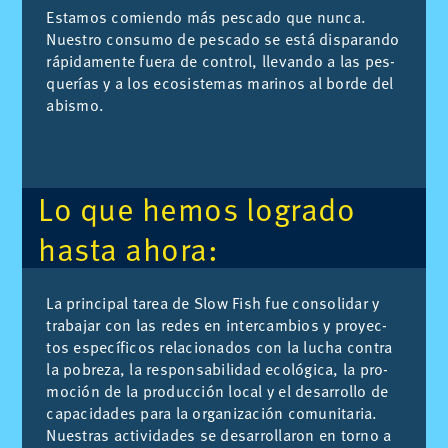
Es­ta­mos co­mien­do más pes­ca­do que nun­ca.
Nues­tro con­su­mo de pes­ca­do se está dis­pa­ran­do
rá­pi­da­men­te fue­ra de con­trol, lle­van­do a las pes­
que­rías y a los eco­sis­te­mas ma­ri­nos al bor­de del
abis­mo.
Lo que he­mos lo­gra­do
has­ta aho­ra:
La prin­ci­pal ta­rea de Slow Fish fue con­so­li­dar y
tra­ba­jar con las re­des en in­ter­cam­bios y pro­yec­
tos es­pe­cí­fi­cos re­la­cio­na­dos con la lu­cha con­tra
la po­bre­za, la res­pon­sa­bi­li­dad eco­ló­gi­ca, la pro­
mo­ción de la pro­duc­ción lo­cal y el desa­rro­llo de
ca­pa­ci­da­des para la or­ga­ni­za­ción co­mu­ni­ta­ria.
Nues­tras ac­ti­vi­da­des se desa­rro­lla­ron en torno a