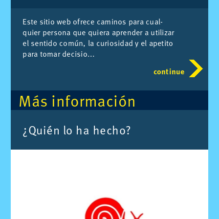
Este si­tio web ofre­ce ca­mi­nos para cual­
quier per­so­na que quie­ra apren­der a uti­li­zar
el sen­ti­do co­mún, la cu­rio­si­dad y el ape­ti­to
para to­mar de­ci­sio...
continue
Más in­for­ma­ción
¿Quién lo ha he­cho?