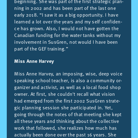
be­gin­ning. She was part of the first stra­te­gic plan­
ning in 2002 and has been part of the last one
early 2018. “I saw it as a big op­por­tu­nity. I have
lear­ned a lot over the years and my self con­fi­den­
ce has grown. Also, I would not have got­ten the
Ca­na­dian fun­ding for the wa­ter tanks wit­hout my
in­vol­ve­ment in Sus­Gren, not would I have been
part of the GEF trai­ning.”
Miss Anne Harvey
Miss Anne Har­vey, an im­po­sing, wise, deep voi­ce
spea­king school tea­cher, is also a com­mu­nity or­
ga­ni­zer and ac­ti­vist, as well as a lo­cal food shop
ow­ner. At first, she could­n't re­call what vi­sion
had emer­ged from the first 2002 Sus­Gren stra­te­
gic plan­ning ses­sion she par­ti­ci­pa­ted in. Yet,
going th­rough the no­tes of that mee­ting she kept
all the­se years and thin­king about the co­llec­ti­ve
work that fo­llo­wed, she reali­zes how much has
ac­tua­lly been done over the past 16 years. She