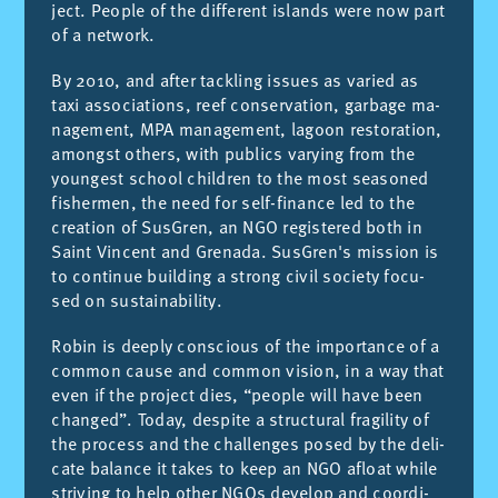
ject. Peo­ple of the dif­fe­rent is­lands were now part
of a net­work.
By 2010, and af­ter ta­ckling is­sues as va­ried as
taxi as­so­cia­tions, reef con­ser­va­tion, gar­ba­ge ma­
na­ge­ment, MPA ma­na­ge­ment, la­goon res­to­ra­tion,
amongst ot­hers, with pu­blics var­ying from the
youn­gest school chil­dren to the most sea­so­ned
fis­her­men, the need for self-fi­nan­ce led to the
crea­tion of Sus­Gren, an NGO re­gis­te­red both in
Saint Vin­cent and Gre­na­da. Sus­Gre­n's mis­sion is
to con­ti­nue buil­ding a strong ci­vil so­ciety fo­cu­
sed on sus­tai­na­bi­lity.
Ro­bin is dee­ply cons­cious of the im­por­tan­ce of a
com­mon cau­se and com­mon vi­sion, in a way that
even if the pro­ject dies, “peo­ple will have been
chan­ged”. To­day, des­pi­te a struc­tu­ral fra­gi­lity of
the pro­cess and the cha­llen­ges po­sed by the de­li­
ca­te ba­lan­ce it ta­kes to keep an NGO afloat whi­le
stri­ving to help ot­her NGOs de­ve­lop and coor­di­