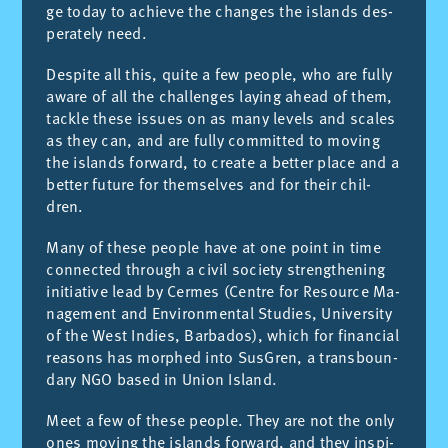
ge to­day to achie­ve the chan­ges the is­lands des­
pe­ra­tely need.
Des­pi­te all this, qui­te a few peo­ple, who are fu­lly
awa­re of all the cha­llen­ges la­ying ahead of them,
ta­ckle the­se is­sues on as many le­vels and sca­les
as they can, and are fu­lly com­mit­ted to mo­ving
the is­lands for­ward, to crea­te a bet­ter pla­ce and a
bet­ter fu­tu­re for them­sel­ves and for their chil­
dren.
Many of the­se peo­ple have at one point in time
con­nec­ted th­rough a ci­vil so­ciety strengt­he­ning
initia­ti­ve lead by Cer­mes (Cen­tre for Re­sour­ce Ma­
na­ge­ment and En­vi­ron­men­tal Stu­dies, Uni­ver­sity
of the West In­dies, Bar­ba­dos), which for fi­nan­cial
reasons has morp­hed into Sus­Gren, a trans­boun­
dary NGO ba­sed in Union Is­land.
Meet a few of the­se peo­ple. They are not the only
ones mo­ving the is­lands for­ward, and they ins­pi­