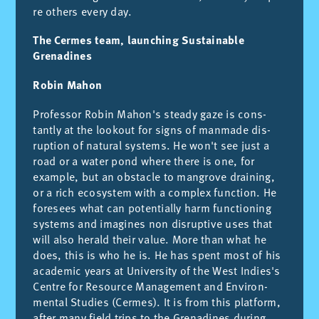
re ot­hers every day.
The Cermes team, launching Sustainable
Grenadines
Robin Mahon
Pro­fes­sor Ro­bin Maho­n's steady gaze is cons­
tantly at the loo­kout for signs of man­ma­de dis­
rup­tion of na­tu­ral sys­tems. He wo­n't see just a
road or a wa­ter pond whe­re the­re is one, for
exam­ple, but an obs­ta­cle to man­gro­ve drai­ning,
or a rich ecosys­tem with a com­plex fun­ction. He
fo­re­sees what can po­ten­tia­lly harm fun­ctio­ning
sys­tems and ima­gi­nes non dis­rup­ti­ve uses that
will also he­rald their va­lue. More than what he
does, this is who he is. He has spent most of his
aca­de­mic years at Uni­ver­sity of the West In­die­s's
Cen­tre for Re­sour­ce Ma­na­ge­ment and En­vi­ron­
men­tal Stu­dies (Cer­mes). It is from this plat­form,
af­ter many field trips to the Gre­na­di­nes du­ring