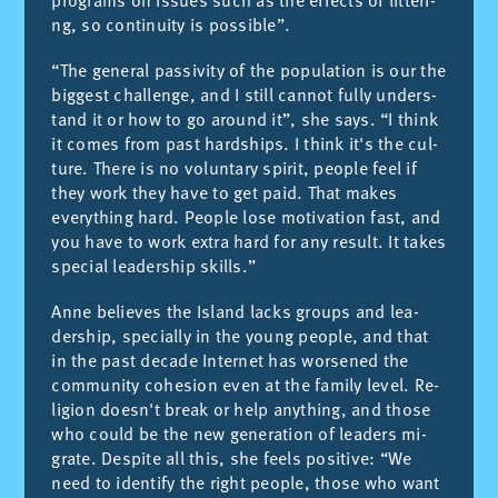
pro­grams on is­sues such as the ef­fects of lit­te­ri­
ng, so con­ti­nuity is pos­si­ble”.
“The ge­ne­ral pas­si­vity of the po­pu­la­tion is our the
big­gest cha­llen­ge, and I still can­not fu­lly un­ders­
tand it or how to go around it”, she says. “I think
it co­mes from past hards­hips. I think it's the cul­
tu­re. The­re is no vo­lun­tary spi­rit, peo­ple feel if
they work they have to get paid. That ma­kes
everyt­hing hard. Peo­ple lose mo­ti­va­tion fast, and
you have to work ex­tra hard for any re­sult. It ta­kes
spe­cial lea­ders­hip ski­lls.”
Anne be­lie­ves the Is­land la­cks groups and lea­
ders­hip, spe­cia­lly in the young peo­ple, and that
in the past de­ca­de In­ter­net has wor­se­ned the
com­mu­nity cohe­sion even at the fa­mily le­vel. Re­
li­gion does­n't break or help anyt­hing, and tho­se
who could be the new ge­ne­ra­tion of lea­ders mi­
gra­te. Des­pi­te all this, she feels po­si­ti­ve: “We
need to iden­tify the right peo­ple, tho­se who want