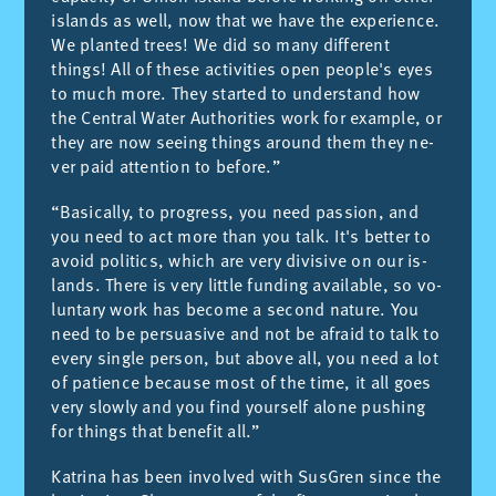
is­lands as well, now that we have the ex­pe­rien­ce.
We plan­ted trees! We did so many dif­fe­rent
things! All of the­se ac­ti­vi­ties open peo­ple's eyes
to much more. They star­ted to un­ders­tand how
the Cen­tral Wa­ter Aut­ho­ri­ties work for exam­ple, or
they are now seeing things around them they ne­
ver paid at­ten­tion to be­fo­re.”
“Ba­si­ca­lly, to pro­gress, you need pas­sion, and
you need to act more than you talk. It's bet­ter to
avoid po­li­tics, which are very di­vi­si­ve on our is­
lands. The­re is very little fun­ding avai­la­ble, so vo­
lun­tary work has be­co­me a se­cond na­tu­re. You
need to be per­sua­si­ve and not be afraid to talk to
every sin­gle per­son, but abo­ve all, you need a lot
of pa­tien­ce be­cau­se most of the time, it all goes
very slo­wly and you find your­self alo­ne pus­hing
for things that be­ne­fit all.”
Ka­tri­na has been in­vol­ved with Sus­Gren sin­ce the