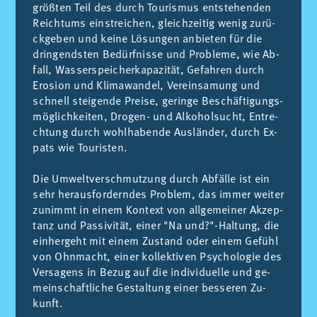
größ­ten Teil des durch Tou­ris­mus en­ts­tehen­den
Reich­tums eins­trei­chen, glei­ch­zei­tig we­nig zu­rü­
ck­ge­ben und kei­ne Lö­sun­gen an­bie­ten für die
drin­gends­ten Be­dürf­nis­se und Pro­ble­me, wie Ab­
fall, Was­sers­pei­cher­ka­pa­zi­tät, Ge­fah­ren durch
Ero­sion und Kli­ma­wan­del, Ve­rein­sa­mung und
sch­nell stei­gen­de Preise, ge­rin­ge Bes­chäf­ti­gungs­
mö­gli­ch­kei­ten, Dro­gen- und Al­kohol­su­cht, En­tre­
ch­tung durch wohl­ha­ben­de Aus­län­der, durch Ex­
pats wie Tou­ris­ten.
Die Um­welt­vers­ch­mut­zung durch Ab­fä­lle ist ein
sehr he­raus­for­dern­des Pro­blem, das im­mer wei­ter
zu­nimmt in ei­nem Kon­text von all­ge­mei­ner Ak­zep­
tanz und Pas­si­vi­tät, ei­ner "Na und?"-Hal­tung, die
ein­her­geht mit ei­nem Zus­tand oder ei­nem Ge­fühl
von Ohn­ma­cht, ei­ner ko­llek­ti­ven Psy­cho­lo­gie des
Ver­sa­gens in Be­zug auf die in­di­vi­due­lle und ge­
meins­chaftli­che Ges­tal­tung ei­ner bes­se­ren Zu­
kunft.