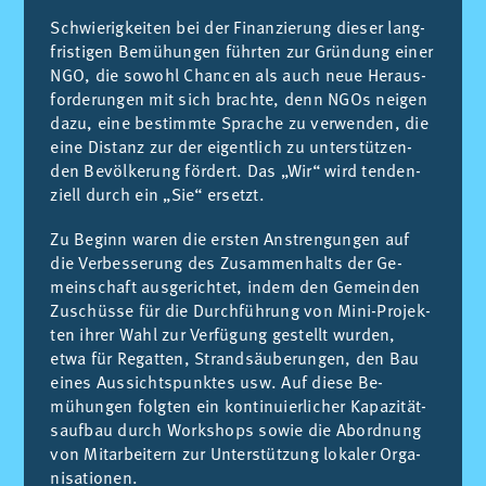
Sch­wie­rig­kei­ten bei der Fi­nan­zie­rung die­ser lang­
fris­ti­gen Be­mühun­gen führ­ten zur Grün­dung ei­ner
NGO, die so­wohl Chan­cen als auch neue He­raus­
for­de­run­gen mit sich bra­ch­te, denn NGOs nei­gen
dazu, eine bes­timm­te Spra­che zu ver­wen­den, die
eine Dis­tanz zur der ei­gentlich zu un­ters­tüt­zen­
den Be­völ­ke­rung för­dert. Das „Wir“ wird ten­den­
ziell durch ein „Sie“ er­setzt.
Zu Be­ginn wa­ren die ers­ten Ans­tren­gun­gen auf
die Ver­bes­se­rung des Zu­sam­men­halts der Ge­
meins­chaft aus­ge­ri­ch­tet, in­dem den Ge­mein­den
Zus­chüs­se für die Dur­ch­füh­rung von Mini-Pro­jek­
ten ih­rer Wahl zur Ver­fü­gung ges­te­llt wur­den,
etwa für Re­gat­ten, Strand­säu­be­run­gen, den Bau
ei­nes Aus­si­chts­punk­tes usw. Auf die­se Be­
mühun­gen folg­ten ein kon­ti­nuier­li­cher Ka­pa­zi­tät­
sauf­bau durch Works­hops so­wie die Abord­nung
von Mi­tar­bei­tern zur Un­ters­tüt­zung lo­ka­ler Or­ga­
ni­sa­tio­nen.