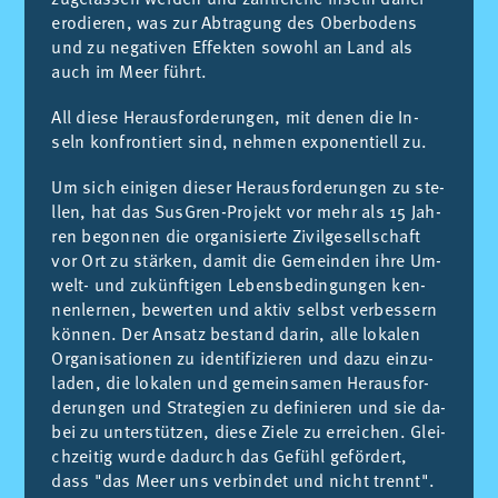
ero­die­ren, was zur Ab­tra­gung des Ober­bo­dens
und zu ne­ga­ti­ven Ef­fek­ten so­wohl an Land als
auch im Meer führt.
All die­se He­raus­for­de­run­gen, mit de­nen die In­
seln kon­fron­tiert sind, neh­men ex­po­nen­tiell zu.
Um sich ei­ni­gen die­ser He­raus­for­de­run­gen zu ste­
llen, hat das Sus­Gren-Pro­jekt vor mehr als 15 Jah­
ren be­gon­nen die or­ga­ni­sier­te Zi­vil­ge­se­lls­chaft
vor Ort zu stär­ken, da­mit die Ge­mein­den ihre Um­
welt- und zu­kün­fti­gen Le­bens­be­din­gun­gen ken­
nen­ler­nen, be­wer­ten und ak­tiv selbst ver­bes­sern
kön­nen. Der An­satz bes­tand da­rin, alle lo­ka­len
Or­ga­ni­sa­tio­nen zu iden­ti­fi­zie­ren und dazu ein­zu­
la­den, die lo­ka­len und ge­mein­sa­men He­raus­for­
de­run­gen und Stra­te­gien zu de­fi­nie­ren und sie da­
bei zu un­ters­tüt­zen, die­se Zie­le zu errei­chen. Glei­
ch­zei­tig wur­de da­durch das Ge­fühl ge­för­dert,
dass "das Meer uns ver­bin­det und ni­cht trennt".