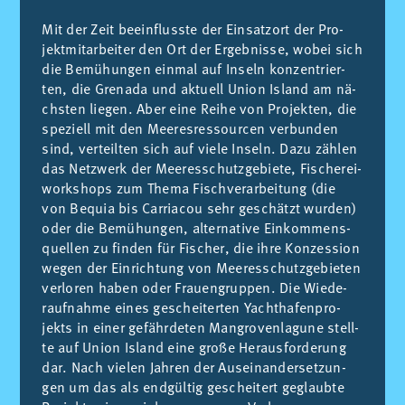
Mit der Zeit beein­fluss­te der Ein­sat­zort der Pro­
jekt­mi­tar­bei­ter den Ort der Er­geb­nis­se, wo­bei sich
die Be­mühun­gen ein­mal auf In­seln kon­zen­trier­
ten, die Gre­na­da und ak­tuell Union Is­land am nä­
chs­ten lie­gen. Aber eine Reihe von Pro­jek­ten, die
spe­ziell mit den Mee­res­res­sour­cen ver­bun­den
sind, ver­teil­ten sich auf vie­le In­seln. Dazu zäh­len
das Netz­werk der Mee­ress­chutz­ge­bie­te, Fis­che­rei­
works­hops zum The­ma Fis­ch­ve­rar­bei­tung (die
von Be­quia bis Ca­rria­cou sehr ges­chätzt wur­den)
oder die Be­mühun­gen, al­ter­na­ti­ve Ein­kom­mens­
que­llen zu fin­den für Fis­cher, die ihre Kon­zes­sion
we­gen der Ein­ri­ch­tung von Mee­ress­chutz­ge­bie­ten
ver­lo­ren ha­ben oder Frauen­grup­pen. Die Wie­de­
rauf­nah­me ei­nes ges­chei­ter­ten Ya­cht­ha­fen­pro­
jekts in ei­ner ge­fähr­de­ten Man­gro­ven­la­gu­ne ste­ll­
te auf Union Is­land eine große He­raus­for­de­rung
dar. Nach vie­len Jah­ren der Au­sei­nan­der­set­zun­
gen um das als end­gül­tig ges­chei­tert ge­glaub­te