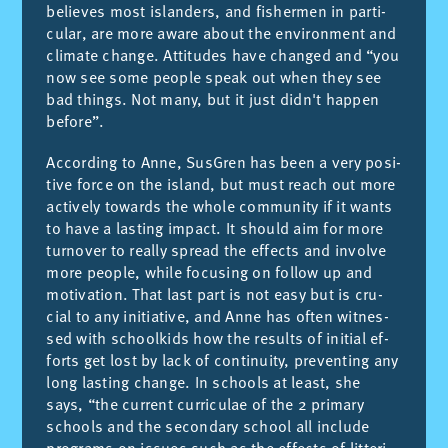
be­lie­ves most is­lan­ders, and fis­her­men in par­ti­
cu­lar, are more awa­re about the en­vi­ron­ment and
cli­ma­te chan­ge. At­ti­tu­des have chan­ged and “you
now see some peo­ple speak out when they see
bad things. Not many, but it just did­n't hap­pen
be­fo­re”.
Ac­cor­ding to Anne, Sus­Gren has been a very po­si­
ti­ve for­ce on the is­land, but must reach out more
ac­ti­vely to­wards the who­le com­mu­nity if it wants
to have a las­ting im­pact. It should aim for more
tur­no­ver to really spread the ef­fects and in­vol­ve
more peo­ple, whi­le fo­cu­sing on fo­llow up and
mo­ti­va­tion. That last part is not easy but is cru­
cial to any initia­ti­ve, and Anne has of­ten wit­nes­
sed with school­kids how the re­sults of initial ef­
forts get lost by lack of con­ti­nuity, pre­ven­ting any
long las­ting chan­ge. In schools at least, she
says, “the cu­rrent cu­rri­cu­lae of the 2 pri­mary
schools and the se­con­dary school all in­clu­de