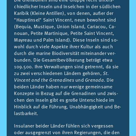
chied­li­cher In­seln und In­sel­chen in der süd­li­chen
Ka­ri­bik (Klei­ne An­ti­llen), von de­nen, außer der
"Haup­tin­sel" Saint Vin­cent, neun be­wohnt sind
(Be­quia, Mus­ti­que, Union Is­land, Ca­ria­cou, Ca­
nouan, Pe­ti­te Mar­ti­ni­que, Pe­ti­te Saint Vin­cent,
May­reau und Palm Is­land). Die­se In­seln sind so­
wohl durch vie­le As­pek­te ih­rer Kul­tur als auch
durch die ma­ri­ne Bio­di­ver­si­tät mi­tei­nan­der ver­
bun­den. Die Ge­samt­be­völ­ke­rung be­trägt etwa
109.500. Ihre Ver­wal­tun­gen sind ge­trennt, da sie
zu zwei vers­chie­de­nen Län­dern gehö­ren,
St.
Vincent and the Grenadines
und
Grenada
. Die
bei­den Län­der ha­ben nur we­ni­ge ge­mein­sa­me
Kon­zep­te in Be­zug auf die Gre­na­di­nen und zwis­
chen den In­seln gibt es große Un­ters­chie­de im
Hin­bli­ck auf die Füh­rung, Unab­hän­gig­keit und Be­
last­bar­keit.
In­su­la­ner bei­der Län­der füh­len sich ver­ges­sen
oder aus­ge­grenzt von ih­ren Re­gie­run­gen, die den