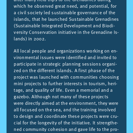
which he ob­ser­ved great need, and po­ten­tial, for
a ci­vil so­ciety led sus­tai­na­ble go­ver­nan­ce of the
is­lands, that he laun­ched Sus­tai­na­ble Gre­na­di­nes
(Sus­tai­na­ble In­te­gra­ted De­ve­lop­ment and Bio­di­
ver­sity Con­ser­va­tion initia­ti­ve in the Gre­na­di­ne Is­
lands) in 2002.
All lo­cal peo­ple and or­ga­ni­za­tions wor­king on en­
vi­ron­men­tal is­sues were iden­ti­fied and in­vi­ted to
par­ti­ci­pa­te in stra­te­gic plan­ning ses­sions or­ga­ni­
zed on the dif­fe­rent is­lands. A first pha­se of the
pro­ject was laun­ched with com­mu­ni­ties choo­sing
mini pro­jects to furt­her in­ter­ests in tou­rism, he­ri­
ta­ge, and qua­lity of life. Even a me­mo­rial and a
ga­ze­bo. Alt­hough not many of the­se pro­jects
were di­rectly ai­med at the en­vi­ron­ment, they were
all fo­cu­sed on the sea, and the trai­ning in­vol­ved
to de­sign and coor­di­na­te the­se pro­jects were cru­
cial for the lon­ge­vity of the initia­ti­ve. It strengt­he­
ned com­mu­nity cohe­sion and gave life to the pro­