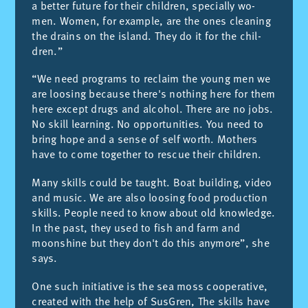
a bet­ter fu­tu­re for their chil­dren, spe­cia­lly wo­
men. Wo­men, for exam­ple, are the ones clea­ning
the drains on the is­land. They do it for the chil­
dren.”
“We need pro­grams to re­claim the young men we
are loo­sing be­cau­se the­re's not­hing here for them
here ex­cept drugs and al­cohol. The­re are no jobs.
No skill lear­ning. No op­por­tu­ni­ties. You need to
bring hope and a sen­se of self worth. Mot­hers
have to come to­get­her to res­cue their chil­dren.
Many ski­lls could be taught. Boat buil­ding, vi­deo
and mu­sic. We are also loo­sing food pro­duc­tion
ski­lls. Peo­ple need to know about old kno­wled­ge.
In the past, they used to fish and farm and
moons­hi­ne but they do­n't do this any­mo­re”, she
says.
One such initia­ti­ve is the sea moss coope­ra­ti­ve,
crea­ted with the help of Sus­Gren, The ski­lls have