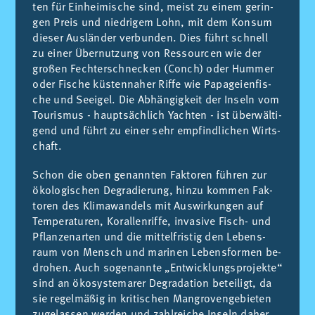
ten für Ein­hei­mis­che sind, meist zu ei­nem ge­rin­
gen Preis und nie­dri­gem Lohn, mit dem Kon­sum
die­ser Aus­län­der ver­bun­den. Dies führt sch­nell
zu ei­ner Über­nut­zung von Res­sour­cen wie der
großen Fe­ch­ters­ch­ne­cken (Conch) oder Hum­mer
oder Fis­che küs­ten­naher Rif­fe wie Pa­pa­geien­fis­
che und Seei­gel. Die Ab­hän­gig­keit der In­seln vom
Tou­ris­mus - haupt­sä­ch­lich Ya­ch­ten - ist über­wäl­ti­
gend und führt zu ei­ner sehr emp­find­li­chen Wir­ts­
chaft.
Schon die oben ge­nann­ten Fak­to­ren füh­ren zur
öko­lo­gis­chen De­gra­die­rung, hin­zu kom­men Fak­
to­ren des Kli­ma­wan­dels mit Aus­wir­kun­gen auf
Tem­pe­ra­tu­ren, Ko­ra­llen­rif­fe, in­va­si­ve Fisch- und
Pflan­ze­nar­ten und die mit­tel­fris­tig den Le­bens­
raum von Mensch und ma­ri­nen Le­bens­for­men be­
drohen. Auch so­ge­nann­te „Ent­wi­cklungs­pro­jek­te“
sind an ökosys­te­ma­rer De­gra­da­tion be­tei­ligt, da
sie re­gel­mäßig in kri­tis­chen Man­gro­ven­ge­bie­ten
zu­ge­las­sen wer­den und zahl­rei­che In­seln daher