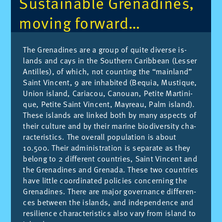
Sus­tai­na­ble Gre­na­di­nes,
mo­ving for­ward…
The Gre­na­di­nes are a group of qui­te di­ver­se is­
lands and cays in the Sout­hern Ca­rib­bean (Les­ser
An­ti­lles), of which, not coun­ting the “main­land”
Saint Vin­cent, 9 are in­ha­bi­ted (Be­quia, Mus­ti­que,
Union is­land, Ca­ria­cou, Ca­nouan, Pe­ti­te Mar­ti­ni­
que, Pe­ti­te Saint Vin­cent, May­reau, Palm is­land).
The­se is­lands are lin­ked both by many as­pects of
their cul­tu­re and by their ma­ri­ne bio­di­ver­sity cha­
rac­te­ris­tics. The ove­rall po­pu­la­tion is about
10.500. Their ad­mi­nis­tra­tion is se­pa­ra­te as they
be­long to 2 dif­fe­rent coun­tries, Saint Vin­cent and
the Gre­na­di­nes and Gre­na­da. The­se two coun­tries
have little coor­di­na­ted po­li­cies con­cer­ning the
Gre­na­di­nes. The­re are ma­jor go­ver­nan­ce dif­fe­ren­
ces bet­ween the is­lands, and in­de­pen­den­ce and
re­si­lien­ce cha­rac­te­ris­tics also vary from is­land to