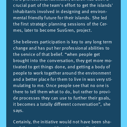
cru­cial part of the tea­m's ef­fort to get the is­land­s'
in­ha­bi­tants in­vol­ved in de­sig­ning and en­vi­ron­
men­tal friendly fu­tu­re for their is­lands. She led
the first stra­te­gic plan­ning ses­sions of the Cer­
mes, la­ter to be­co­me Sus­Gren, pro­ject.
She be­lie­ves par­ti­ci­pa­tion is key to any long term
chan­ge and has put her pro­fes­sio­nal abi­li­ties to
the ser­vi­ce of that be­lief. “when peo­ple get
brought into the con­ver­sa­tion, they get more mo­
ti­va­ted to get things done, and get­ting a body of
peo­ple to work to­get­her around the en­vi­ron­ment
and a bet­ter pla­ce for them to live in was very sti­
mu­la­ting to me. Once peo­ple see that no one is
the­re to tell them what to do, but rat­her to pro­vi­
de pro­ces­ses they can use to furt­her their goals,
it be­co­mes a to­ta­lly dif­fe­rent con­ver­sa­tion”, she
says.
Cer­tainly, the initia­ti­ve would not have been sha­