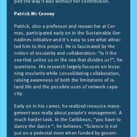
ped the way it was wit­hout her con­tri­bu­tion.
Patrick Mc Conney
Pa­tri­ck, also a pro­fes­sor and re­sear­cher at Cer­
mes, par­ti­ci­pa­ted early on in the Sus­tai­na­ble Gre­
na­di­nes initia­ti­ve and it's easy to see what at­trac­
ted him to this pro­ject. He is fas­ci­na­ted by the
no­tion of in­su­la­rity and co­lla­bo­ra­tion: “Is it the
sea that uni­tes us or the sea that di­vi­des us?”, he
ques­tions. His re­search lar­gely fo­cu­ses on les­se­
ning in­su­la­rity whi­le con­so­li­da­ting co­lla­bo­ra­tion,
rai­sing awa­re­ness of both the li­mi­ta­tions of is­
land life and the pos­si­ble uses of net­work ca­pa­
city.
Early on in his ca­reer, he reali­zed re­sour­ce ma­na­
ge­ment was really about peo­ple's ma­na­ge­ment. A
much har­der task. In the Ca­rib­bean, “you have to
dan­ce the dan­ce “, he be­lie­ves. “Scien­ce is not
put on a pe­des­tal even when fun­ded by go­vern­