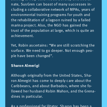
na­te, Sus­Gren can boast of many suc­ces­ses in­
clu­ding a co­lla­bo­ra­ti­ve net­work of MPAs, years of
en­vi­ron­men­tal trai­ning pro­grams for youth and
the reha­bi­li­ta­tion of a la­goon rui­ned by a fai­led
ma­ri­na pro­ject. Also, the NGO has gai­ned the
trust of the po­pu­la­tion at lar­ge, which is qui­te an
achie­ve­ment.
Yet, Ro­bin as­cer­tains: “We are still scrat­ching the
sur­fa­ce. We need to go dee­per. Not enough peo­
ple have been chan­ged”.
Sharon Almerigi
Alt­hough ori­gi­na­lly from the Uni­ted Sta­tes, Sha­
ron Al­me­gi­ri has come to dee­ply care about the
Ca­rib­beans, and about Bar­ba­dos, whe­re she fo­
llo­wed her hus­band Ro­bin Mahon, and the Gre­na­
di­nes in par­ti­cu­lar.
As a pro­fes­sio­nal fa­ci­li­ta­tor, Sha­ron has been a