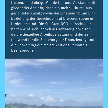
trei­ben, sind ei­ni­ge Mi­tar­bei­ter und Vors­tands­mit­
glie­der der An­si­cht, dass ein mehr kul­tu­rell aus­
ge­ri­ch­te­ter An­satz so­wie die Er­neue­rung und Ein­
be­ziehung der Ge­mein­den auf brei­te­rer Ebe­ne er­
for­der­lich sind. Die Sus­Gren-NGO au­fre­cht­zuer­
hal­ten wird sich je­doch als sch­wie­rig er­wei­sen,
da die der­zei­ti­ge Ar­beits­be­las­tung und der Zei­
tauf­wand für die Si­che­rung der Fi­nan­zie­rung und
die Ver­wal­tung die meis­te Zeit des Per­so­nals
beans­pru­chen.