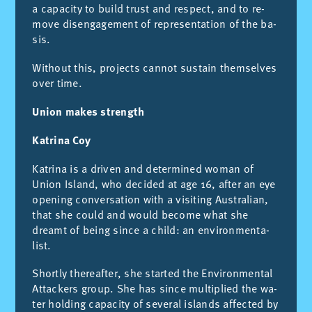
a ca­pa­city to build trust and res­pect, and to re­
mo­ve di­sen­ga­ge­ment of re­pre­sen­ta­tion of the ba­
sis.
Wit­hout this, pro­jects can­not sus­tain them­sel­ves
over time.
Union makes strength
Katrina Coy
Ka­tri­na is a dri­ven and de­ter­mi­ned wo­man of
Union Is­land, who de­ci­ded at age 16, af­ter an eye
ope­ning con­ver­sa­tion with a vi­si­ting Aus­tra­lian,
that she could and would be­co­me what she
dreamt of being sin­ce a child: an en­vi­ron­men­ta­
list.
Shortly the­reaf­ter, she star­ted the En­vi­ron­men­tal
At­ta­ckers group. She has sin­ce mul­ti­plied the wa­
ter hol­ding ca­pa­city of se­ve­ral is­lands af­fec­ted by