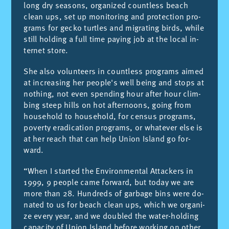
long dry sea­sons, or­ga­ni­zed countless beach
clean ups, set up mo­ni­to­ring and pro­tec­tion pro­
grams for ge­cko turtles and mi­gra­ting birds, whi­le
still hol­ding a full time pa­ying job at the lo­cal in­
ter­net sto­re.
She also vo­lun­teers in countless pro­grams ai­med
at in­crea­sing her peo­ple's well being and stops at
not­hing, not even spen­ding hour af­ter hour clim­
bing steep hi­lls on hot af­ter­noons, going from
hou­sehold to hou­sehold, for cen­sus pro­grams,
po­verty era­di­ca­tion pro­grams, or wha­te­ver else is
at her reach that can help Union Is­land go for­
ward.
“When I star­ted the En­vi­ron­men­tal At­ta­ckers in
1999, 9 peo­ple came for­ward, but to­day we are
more than 28. Hun­dreds of gar­ba­ge bins were do­
na­ted to us for beach clean ups, which we or­ga­ni­
ze every year, and we dou­bled the wa­ter-hol­ding
ca­pa­city of Union Is­land be­fo­re wor­king on ot­her