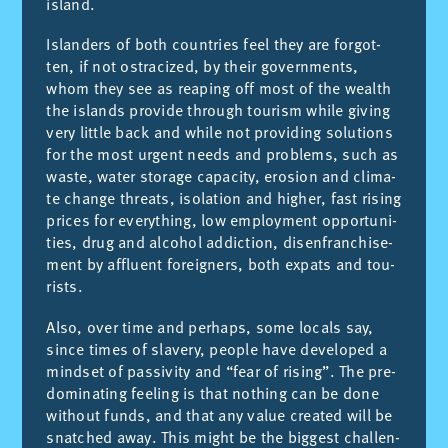
is­land.
Is­lan­ders of both coun­tries feel they are for­got­
ten, if not os­tra­ci­zed, by their go­vern­ments,
whom they see as reaping off most of the wealth
the is­lands pro­vi­de th­rough tou­rism whi­le gi­ving
very little back and whi­le not pro­vi­ding so­lu­tions
for the most ur­gent needs and pro­blems, such as
was­te, wa­ter sto­ra­ge ca­pa­city, ero­sion and cli­ma­
te chan­ge th­reats, iso­la­tion and higher, fast ri­sing
pri­ces for everyt­hing, low em­ploy­ment op­por­tu­ni­
ties, drug and al­cohol ad­dic­tion, di­sen­fran­chi­se­
ment by af­fluent fo­reig­ners, both ex­pats and tou­
rists.
Also, over time and per­haps, some lo­cals say,
sin­ce ti­mes of sla­very, peo­ple have de­ve­lo­ped a
mind­set of pas­si­vity and “fear of ri­sing”. The pre­
do­mi­na­ting fee­ling is that not­hing can be done
wit­hout funds, and that any va­lue crea­ted will be
snat­ched away. This might be the big­gest cha­llen­