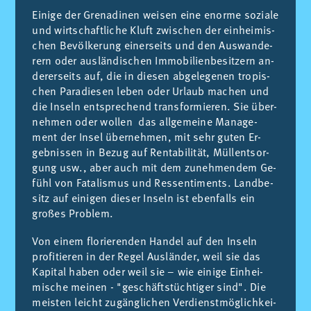
Ei­ni­ge der Gre­na­di­nen wei­sen eine enor­me so­zia­le
und wir­ts­chaftli­che Kluft zwis­chen der ein­hei­mis­
chen Be­völ­ke­rung ei­ner­seits und den Aus­wan­de­
rern oder aus­län­dis­chen Im­mo­bi­lien­be­sit­zern an­
de­rer­seits auf, die in die­sen ab­ge­le­ge­nen tro­pis­
chen Pa­ra­die­sen le­ben oder Ur­laub ma­chen und
die In­seln en­ts­pre­chend trans­for­mie­ren. Sie über­
neh­men oder wo­llen das all­ge­mei­ne Ma­na­ge­
ment der In­sel über­neh­men, mit sehr gu­ten Er­
geb­nis­sen in Be­zug auf Ren­ta­bi­li­tät, Mü­llen­tsor­
gung usw., aber auch mit dem zu­neh­men­dem Ge­
fühl von Fa­ta­lis­mus und Res­sen­ti­ments. Land­be­
sitz auf ei­ni­gen die­ser In­seln ist eben­fa­lls ein
großes Pro­blem.
Von ei­nem flo­rie­ren­den Han­del auf den In­seln
pro­fi­tie­ren in der Re­gel Aus­län­der, weil sie das
Ka­pi­tal ha­ben oder weil sie – wie ei­ni­ge Ein­hei­
mis­che mei­nen - "ges­chäfts­tü­ch­ti­ger sind". Die
meis­ten lei­cht zu­gän­gli­chen Ver­dienst­mö­gli­ch­kei­