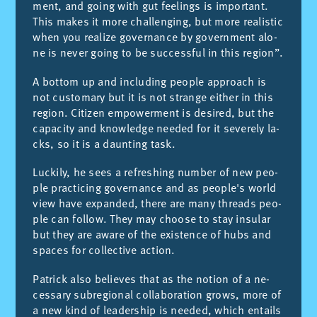
ment, and going with gut fee­lings is im­por­tant.
This ma­kes it more cha­llen­ging, but more rea­lis­tic
when you reali­ze go­ver­nan­ce by go­vern­ment alo­
ne is ne­ver going to be suc­cess­ful in this re­gion”.
A bot­tom up and in­clu­ding peo­ple ap­proach is
not cus­to­mary but it is not stran­ge eit­her in this
re­gion. Ci­ti­zen em­po­wer­ment is desired, but the
ca­pa­city and kno­wled­ge nee­ded for it se­ve­rely la­
cks, so it is a daun­ting task.
Lu­ckily, he sees a re­fres­hing num­ber of new peo­
ple prac­ti­cing go­ver­nan­ce and as peo­ple's world
view have ex­pan­ded, the­re are many th­reads peo­
ple can fo­llow. They may choo­se to stay in­su­lar
but they are awa­re of the exis­ten­ce of hubs and
spa­ces for co­llec­ti­ve ac­tion.
Pa­tri­ck also be­lie­ves that as the no­tion of a ne­
ces­sary su­bre­gio­nal co­lla­bo­ra­tion grows, more of
a new kind of lea­ders­hip is nee­ded, which en­tails