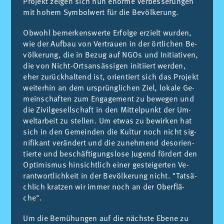
Pro­jekt zei­gen sich nun enor­me Ver­bes­se­run­gen
mit hohem Sym­bol­wert für die Be­völ­ke­rung.
Ob­wohl be­mer­kens­wer­te Er­fol­ge er­zielt wur­den,
wie der Auf­bau von Ver­trauen in der örtli­chen Be­
völ­ke­rung, die in Be­zug auf NGOs und Initia­ti­ven,
die von Ni­cht-Or­tsan­säs­si­gen initiiert wer­den,
eher zu­rü­ckhal­tend ist, orien­tiert sich das Pro­jekt
wei­ter­hin an dem urs­prün­gli­chen Ziel, lo­ka­le Ge­
meins­chaf­ten zum En­ga­ge­ment zu be­we­gen und
die Zi­vil­ge­se­lls­chaft in den Mit­tel­punkt der Um­
wel­tar­beit zu ste­llen. Um et­was zu be­wir­ken hat
sich in den Ge­mein­den die Kul­tur noch ni­cht sig­
ni­fi­kant ve­rän­dert und die zu­neh­mend desorien­
tier­te und bes­chäf­ti­gungs­lo­se Ju­gend för­dert den
Op­ti­mis­mus hin­si­chtlich ei­ner ges­tei­ger­ten Ve­
rant­wortli­ch­keit in der Be­völ­ke­rung ni­cht. "Tat­sä­
ch­lich krat­zen wir im­mer noch an der Ober­flä­
che".
Um die Be­mühun­gen auf die nä­chs­te Ebe­ne zu